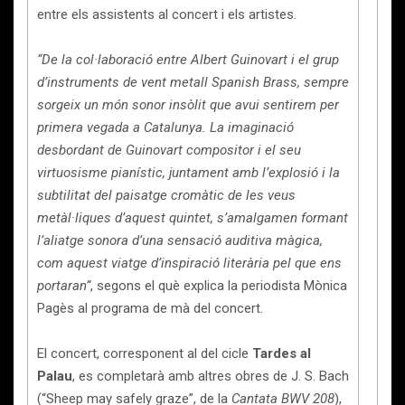
entre els assistents al concert i els artistes.
“De la col·laboració entre Albert Guinovart i el grup
d’instruments de vent metall Spanish Brass, sempre
sorgeix un món sonor insòlit que avui sentirem per
primera vegada a Catalunya. La imaginació
desbordant de Guinovart compositor i el seu
virtuosisme pianístic, juntament amb l’explosió i la
subtilitat del paisatge cromàtic de les veus
metàl·liques d’aquest quintet, s’amalgamen formant
l’aliatge sonora d’una sensació auditiva màgica,
com aquest viatge d’inspiració literària pel que ens
portaran”
,
segons el què explica la periodista Mònica
Pagès al programa de mà del concert.
El concert, corresponent al del cicle
Tardes al
Palau
, es completarà amb altres obres de J. S. Bach
(“Sheep may safely graze”, de la
Cantata BWV 208
),