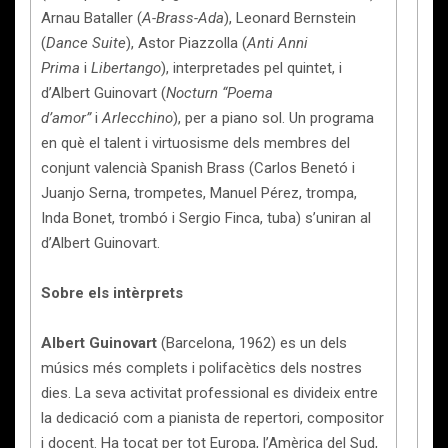
Arnau Bataller (
A-Brass-Ada
), Leonard Bernstein
(
Dance Suite
), Astor Piazzolla (
Anti Anni
Prima
i
Libertango
), interpretades pel quintet, i
d’Albert Guinovart (
Nocturn “Poema
d’amor”
i
Arlecchino
), per a piano sol. Un programa
en què el talent i virtuosisme dels membres del
conjunt valencià Spanish Brass (Carlos Benetó i
Juanjo Serna, trompetes, Manuel Pérez, trompa,
Inda Bonet, trombó i Sergio Finca, tuba) s’uniran al
d’Albert Guinovart.
Sobre els intèrprets
Albert Guinovart
(Barcelona, 1962) es un dels
músics més complets i polifacètics dels nostres
dies. La seva activitat professional es divideix entre
la dedicació com a pianista de repertori, compositor
i docent. Ha tocat per tot Europa, l’Amèrica del Sud,