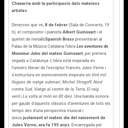
Chavarria amb la participació dels mateixos
artistes
Dimecres que ve,
8 de febrer
(Sala de Concerts, 19
h), el compositor i pianista
Albert Guinovart
i el
quintet de metalls
Spanish Brass
presentaran al
Palau de la Música Catalana l’obra
Les aventures de
Monsieur Jules
del mateix Guinovart
, per primera
vegada a Catalunya. L’obra està inspirada en
l’univers literari de l’escriptor francès Jules Verne i
s’estructura en sismoviments inspirats en
Vint mil
llegües de viatge submarí
,
Michel Strogoff
,
Nord
contra Sud
,
Viatge al centre de la Terra,
El raig
verd
i
La volta al món en 80 dies
. Una banda sonora
per gaudir d’aquests clàssics d’aventures de tots els
temps des d’una perspectiva musical i
única
justament el mateix dia del naixement de
Jules Verne, ara fa 195 anys
. Encarregada pel