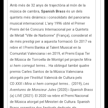
Amb més de 32 anys de trajectòria al món de la
música de cambra,
Spanish Brass
és un dels
quintets més dinàmics i consolidats del panorama
musical internacional. L’any 1996 obté el Primer
Premi del 6è Concurs Internacional per a Quintets
de Metall “Ville de Narbonne” (França), considerat el
de més prestigi per a aquesta formació. En 2017 va
rebre el I Premi Bankia al Talent Musical en la
Comunitat Valenciana i en 2019, el Premi Espai Ter
de Música de Torroella de Montgrí pel projecte
Mira
si hem corregut terres…
Ha obtingut també quatre
premis Carles Santos de la Música Valenciana
atorgats per l’Institut Valencià de Cultura pels
CD
XXX
i
Mira si hem corregut terres…
(2019),
Les
Aventures de Monsieur Jules
(2020) i
Spanish Brass
(a) LIVE
(2021). El 2020 va rebre el Premi Nacional
de Música atorgat pel Ministeri de Cultura. Spanish
Brass organitza dos festivals dedicats als