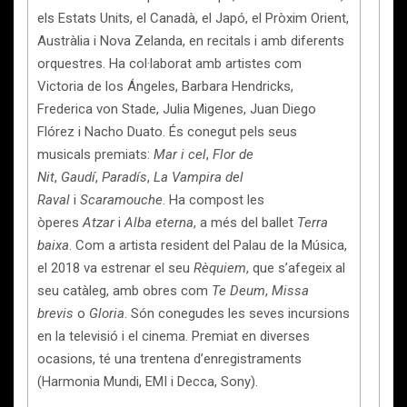
els Estats Units, el Canadà, el Japó, el Pròxim Orient,
Austràlia i Nova Zelanda, en recitals i amb diferents
orquestres. Ha col·laborat amb artistes com
Victoria de los Ángeles, Barbara Hendricks,
Frederica von Stade, Julia Migenes, Juan Diego
Flórez i Nacho Duato. És conegut pels seus
musicals premiats:
Mar i cel
,
Flor de
Nit
,
Gaudí
,
Paradís
,
La Vampira del
Raval
i
Scaramouche
. Ha compost les
òperes
Atzar
i
Alba eterna
, a més del ballet
Terra
baixa
. Com a artista resident del Palau de la Música,
el 2018 va estrenar el seu
Rèquiem
, que s’afegeix al
seu catàleg, amb obres com
Te Deum
,
Missa
brevis
o
Gloria
. Són conegudes les seves incursions
en la televisió i el cinema. Premiat en diverses
ocasions, té una trentena d’enregistraments
(Harmonia Mundi, EMI i Decca, Sony).