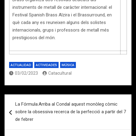
instruments de metall de caràcter internacional: el
Festival Spanish Brass Alzira i el Brassurround, en
què cada any es reuneixen alguns dels solistes
internacionals, grups i professors de metall més
prestigiosos del món.
ACTUALIDAD
ACTIVIDADES
MÚSICA
03/02/2023
Catacultural
Navegación
La Fórmula:Arriba al Condal aquest monòleg còmic
de
sobre la obsessiva recerca de la perfecció a partir del 7
entradas
de febrer