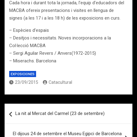
Cada hora i durant tota la jornada, l’equip d’educadors del
MACBA ofereix presentacions i visites en llengua de
signes (a les 17 i a les 18 h) de les exposicions en curs.
– Espècies d’espais
– Desitjos i necessitats. Noves incorporacions a la
Col·lecció MACBA
– Sergi Aguilar Revers / Anvers(1972-2015)
– Miserachs. Barcelona
EXPOSICIONES
23/09/2015
Catacultural
Navegación
La nit al Mercat del Carmel (23 de setembre)
de
entradas
El dijous 24 de setembre el Museu Egipci de Barcelona