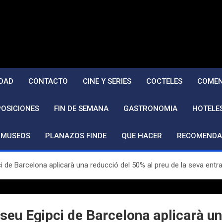
DAD
CONTACTO
CINE Y SERIES
COCTELES
COMEN
POSICIONES
FIN DE SEMANA
GASTRONOMIA
HOTELE
MUSEOS
PLANAZOS FINDE
QUE HACER
RECOMENDA
i de Barcelona aplicarà una reducció del 50% al preu de la seva entr
seu Egipci de Barcelona aplicarà un