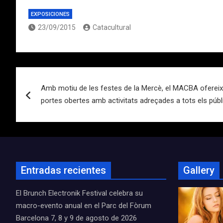
EXPOSICIONES
23/09/2015
Catacultural
Navegación
Amb motiu de les festes de la Mercè, el MACBA ofereix
de
portes obertes amb activitats adreçades a tots els púb
entradas
Entradas recientes
Gallery
El Brunch Electronik Festival celebra su
macro-evento anual en el Parc del Fòrum
Barcelona 7, 8 y 9 de agosto de 2026