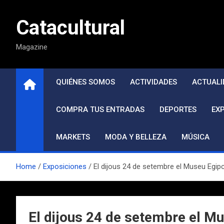
Saltar
al
Catacultural
contenido
Magazine
QUIÉNES SOMOS
ACTIVIDADES
ACTUALI
COMPRA TUS ENTRADAS
DEPORTES
EX
MARKETS
MODA Y BELLEZA
MÚSICA
Home
Exposiciones
El dijous 24 de setembre el Museu Egipc
El dijous 24 de setembre el Mu