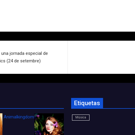
 una jornada especial de
lics (24 de setembre)
Etiquetas
Animalkingdom_FichaCine
Música