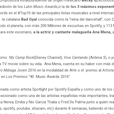
 y compositora estadounidense de origen mexicano
Becky G,
reconocid
 edición de los
Latin Music Awards
;
o la de
los 3 máximos exponent
rds en el #Top10 de las principales listas musicales a nivel internac
 la catalana
Bad Gyal
conocida como la “reina del dancehall”, con 2
todo el planeta, con más 200 Millones de escuchas en Spotify, y 113
para este escenario,
a la actriz y cantante malagueña Ana Mena, 
 como
My Camp Rock
(Disney Channel),
Vive Cantando
(Antena 3), o p
la TV movie sobre su vida, Ana Mena, cuenta en su haber con más 
io Málaga Joven 2016
en la modalidad de Arte o el premio al
Artist
n en Los Premios “40 Music Awards 2016”.
eccionada como artista Spotlight por Spotify España y como uno de l
 posicionado como una de las artistas españolas más importantes, t
a Nerea, Emilia y Nio Garcia Thalia o Fred De Palma junto a quién re
es, spotify, youtube, shazam, etc) durante 8 semanas, batiendo el réc