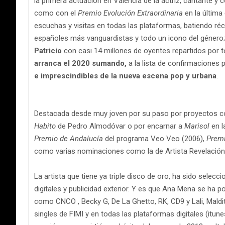
la primera actuación en Valencia de la actriz, cantante
como con el
Premio Evolución Extraordinaria
en la última
escuchas y visitas en todas las plataformas, batiendo réco
españoles más vanguardistas y todo un icono del género;
Patricio
con casi 14 millones de oyentes repartidos por 
arranca el 2020 sumando,
a la lista de confirmaciones 
e imprescindibles de la nueva escena pop y urbana
.
Destacada desde muy joven por su paso por proyectos
Habito
de Pedro Almodóvar o por encarnar a
Marisol
en 
Premio de Andalucía
del programa Veo Veo (2006),
Prem
como varias nominaciones como la de Artista Revelació
La artista que tiene ya triple disco de oro, ha sido sel
digitales y publicidad exterior. Y es que Ana Mena se ha
como CNCO , Becky G, De La Ghetto, RK, CD9 y Lali, Maldit
singles de FIMI y en todas las plataformas digitales (itun