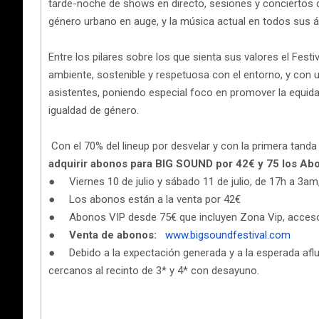
tarde-noche de shows en directo, sesiones y conciertos c
género urbano en auge, y la música actual en todos sus 
Entre los pilares sobre los que sienta sus valores el Fe
ambiente, sostenible y respetuosa con el entorno, y con 
asistentes, poniendo especial foco en promover la equida
igualdad de género.
Con el 70% del lineup por desvelar y con la primera tan
adquirir abonos para BIG SOUND por 42€ y 75 los Abon
● Viernes 10 de julio y sábado 11 de julio, de 17h a 3am
● Los abonos están a la venta por 42€
● Abonos VIP desde 75€ que incluyen Zona Vip, acceso a
●
Venta de abonos:
www.bigsoundfestival.com
● Debido a la expectación generada y a la esperada aflu
cercanos al recinto de 3* y 4* con desayuno.