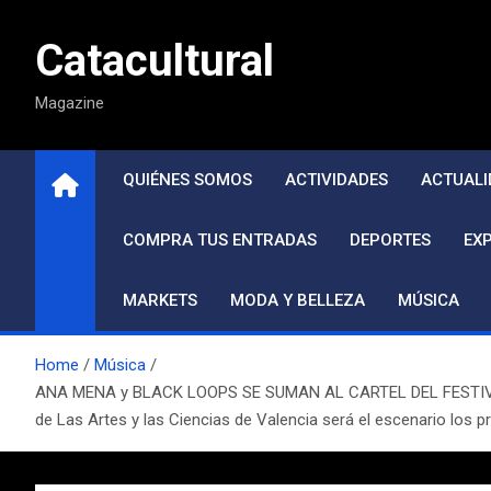
Saltar
al
Catacultural
contenido
Magazine
QUIÉNES SOMOS
ACTIVIDADES
ACTUALI
COMPRA TUS ENTRADAS
DEPORTES
EX
MARKETS
MODA Y BELLEZA
MÚSICA
Home
Música
ANA MENA y BLACK LOOPS SE SUMAN AL CARTEL DEL FESTIVAL D
de Las Artes y las Ciencias de Valencia será el escenario los 