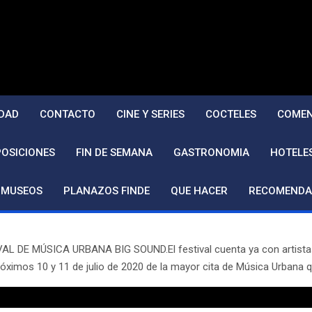
DAD
CONTACTO
CINE Y SERIES
COCTELES
COMEN
POSICIONES
FIN DE SEMANA
GASTRONOMIA
HOTELE
MUSEOS
PLANAZOS FINDE
QUE HACER
RECOMENDA
E MÚSICA URBANA BIG SOUND.El festival cuenta ya con artistas c
próximos 10 y 11 de julio de 2020 de la mayor cita de Música Urbana 