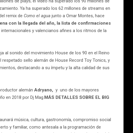
millones de plays; el vídeo ha superado los 90 millones de
nzamiento. Ya ha superado los 62 millones de streams en
del remix de
Como el agua
junto a Omar Montes, hace
ena con la llegada del año, la lista de confirmaciones
 internacionales y valencianos afines a los ritmos de la
eja al sonido del movimiento House de los 90 en el Reino
el respetado sello alemán de House Record Toy Tonics, y
ientos, destacando a su ímpetu y la alta calidad de sus
l productor alemán
Adryano,
y uno de los mayores
Año
en 2018 por Dj Mag.
MÁS DETALLES SOBRE EL BIG
 aunará música, cultura, gastronomía, compromiso social
erto y familiar, como antesala a la programación de