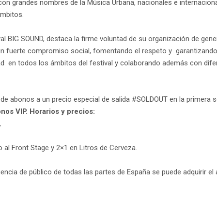
on grandes nombres de la Música Urbana, nacionales e internacionale
ámbitos.
stival BIG SOUND, destaca la firme voluntad de su organización de g
un fuerte compromiso social, fomentando el respeto y garantizando 
d en todos los ámbitos del festival y colaborando además con difer
da de abonos a un precio especial de salida #SOLDOUT en la primera
os VIP. Horarios y precios:
,
l Front Stage y 2×1 en Litros de Cerveza.
encia de público de todas las partes de España se puede adquirir e