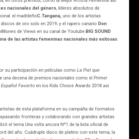
a, en otros premios, como la
Mejor Artista Femenina
así
es nacionales del género
, líderes absolutos de
ional: el madrileño
C.Tangana,
uno de los artistas
 discos de oro solo en 2019; y el rapero canario
Don
 Millones de Views en su canal de Youtube.
BIG SOUND
una de las artistas femeninas nacionales más exitosas
or su participación en películas como
La Piel que
de una decena de premios nacionales como el
Primer
a Español Favorito
en los Kids Choice Awards 2018 así
os artistas de esta plataforma en su campaña de formatos
raspasando fronteras y colaborando con grandes artistas
alizó el tema
Una volta ancora
Nº1 de la lista oficial de
ord del año. Cuádruple disco de platino con este tema, la