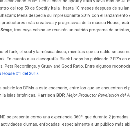
ia alcanzando el Nº 1 en el chart de spotify Italia y lleva más de 41 
ntro del top 50 de Spotify Italia, hasta 10 meses después de su la
de Shazam; Mena despedía su impresionante 2019 con el lanzamiento 
 productores más creativos y progresivos de la música House,
estr
 Stag
e
, tras cuya cabina se reunirán un nutrido programa de artistas,
 el funk, el soul y la música disco, mientras que su estilo se asem
rk. En cuanto a su discografía, Black Loops ha publicado 7 EP’s en 
s, Pets Recordings, y Gruuv and Good Ratio. Entre algunos reconocim
p House #1 del 2017.
ra subirle los BPMs a este escenario, entre los que se encuentran e
la islas británicas,
Harrison BDP,
Mejor Productor Revelación del 
OUND se presenta como una experiencia 360º, que durante 2 jornadas
 actividades diurnas, enfocadas especialmente a un público más abi