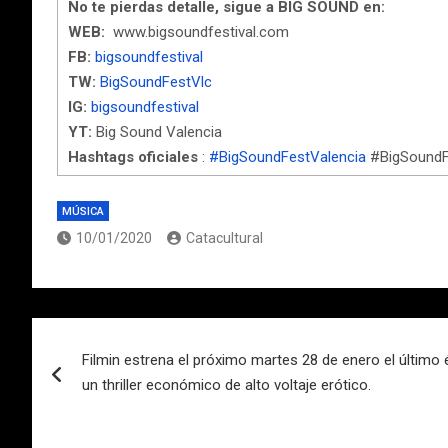
No te pierdas detalle, sigue a BIG SOUND en:
WEB:
www.bigsoundfestival.com
FB:
bigsoundfestival
TW:
BigSoundFestVlc
IG:
bigsoundfestival
YT:
Big Sound Valencia
Hashtags oficiales
:
#BigSoundFestValencia
#BigSoundFe
MÚSICA
10/01/2020
Catacultural
Navegación
Filmin estrena el próximo martes 28 de enero el último é
de
un thriller económico de alto voltaje erótico.
entradas