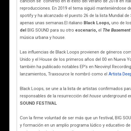
canción se convirtió en el éxito del verano de 2018 en Ital
reproducciones. En 2019 el tema siguió manteniéndose de
spotify y ha alcanzado el puesto 26 de la lista Mundial 
apenas unas semanas.
El italiano
Black Loops,
uno de los
del
BIG SOUND para su otro
escenario,
el
The Basement
música urbana y house.
Las influencias de Black Loops provienen de géneros como
Unido y el House de los primeros años del 00 en Nueva Yo
también ha publicado notables EP’s en Neovinyl Recording
lanzamientos, Traxsource le nombró como el
Artista Dee
Black Loops, se une a la lista de artistas confirmados pa
responsables de la resurrección del
house
underground en 
SOUND FESTIVAL
Con la firme voluntad de ser más que un festival, BIG S
y formación en un amplio programa lúdico y educativo de