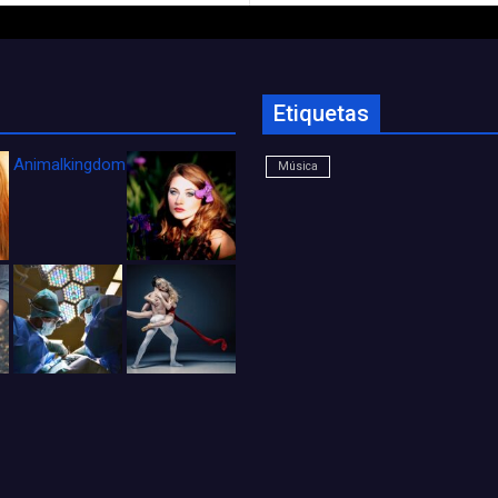
Etiquetas
Animalkingdom_FichaCine
Música