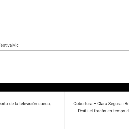
stivalVlc
xito de la televisión sueca,
Cobertura – Clara Segura i 
l’èxit i el fracàs en temps 