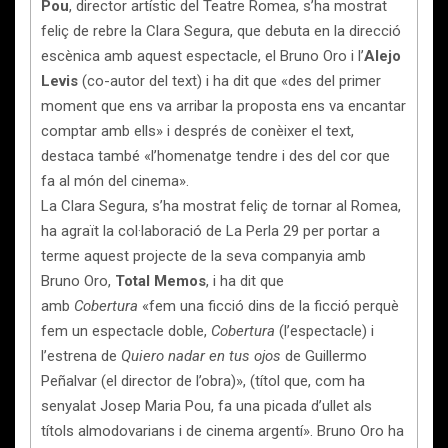
Pou
, director artístic del Teatre Romea, s’ha mostrat
feliç de rebre la Clara Segura, que debuta en la direcció
escènica amb aquest espectacle, el Bruno Oro i l’
Alejo
Levis
(co-autor del text) i ha dit que «des del primer
moment que ens va arribar la proposta ens va encantar
comptar amb ells» i després de conèixer el text,
destaca també «l’homenatge tendre i des del cor que
fa al món del cinema».
La Clara Segura, s’ha mostrat feliç de tornar al Romea,
ha agraït la col·laboració de La Perla 29 per portar a
terme aquest projecte de la seva companyia amb
Bruno Oro,
Total Memos
, i ha dit que
amb
Cobertura
«fem una ficció dins de la ficció perquè
fem un espectacle doble,
Cobertura
(l’espectacle) i
l’estrena de
Quiero nadar en tus ojos
de Guillermo
Peñalvar (el director de l’obra)», (títol que, com ha
senyalat Josep Maria Pou, fa una picada d’ullet als
títols almodovarians i de cinema argentí». Bruno Oro ha