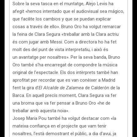
Sobre la seva tasca en el muntatge, Alejo Levis ha
afegit «hemos intentado que el audiovisual sea mágico,
que facilite los cambios y que se puedan explicar
cosas a través de ello». Bruno Oro ha volgut remarcar
la feina de Clara Segura «treballar amb la Clara actriu
és com jugar amb Messi. Com a directora ho ha fet
molt des del punt de vista interpretatiu, i això és
un avantatge per nosaltres». Per la seva banda, Bruno
Oro també s’ha encarregat de compondre la música
original de l’espectacle. Els dos intèrprets també han
aprofitat per recordar que es van conèixer a Madrid
fent la gira d’
El Alcalde de Zalamea
de Calderón de la
Barca. En aquell precís moment, Clara Segura va fer
una broma que va fer pensar a Bruno Oro «he de
treballar amb aquesta noia».
Josep Maria Pou també ha volgut destacar com «la
mateixa confiança en el projecte que vam tenir
nosaltres, l’està demostrant el públic, a dia d’avui, ja