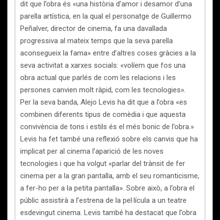
dit que l’obra és «una història d’amor i desamor d’una
parella artística, en la qual el personatge de Guillermo
Peñalver, director de cinema, fa una davallada
progressiva al mateix temps que la seva parella
aconsegueix la fama» entre d’altres coses gràcies a la
seva activitat a xarxes socials: «volíem que fos una
obra actual que parlés de com les relacions i les
persones canvien molt ràpid, com les tecnologies».
Per la seva banda, Alejo Levis ha dit que a l’obra «es
combinen diferents tipus de comèdia i que aquesta
convivència de tons i estils és el més bonic de l’obra.»
Levis ha fet també una reflexió sobre els canvis que ha
implicat per al cinema l’aparició de les noves
tecnologies i que ha volgut «parlar del trànsit de fer
cinema per a la gran pantalla, amb el seu romanticisme,
a fer-ho per a la petita pantalla». Sobre això, a l’obra el
públic assistirà a l’estrena de la pel·lícula a un teatre
esdevingut cinema. Levis també ha destacat que l’obra