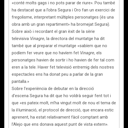
«conté molts gags i no pots parar de riure». Pou també
ha destacat que a l’obra Segura i Oro fan un exercici de
fregolisme, interpretant múltiples personatges (és una
obra amb un gran repartiment» ha bromejat Segura).
Sobre això i recordant el gran èxit de la sèrie
televisiva
Vinagre
, la directora del muntatge ha dit
també que al preparar el muntatge «sabíem que no
podíem fer veure que no havíem fet
Vinagre
, els
personatges havien de sortir i ho havien de fer tal com
eren a la tele. Haver fet televisió entremig dels nostres
espectacles ens ha donat peu a parlar de la gran
pantalla.»
Sobre l’experiència de debutar en la direcció
d’escena Segura ha dit que ho voldrà seguir fent tot i
que «es pateix molt, m’ha vingut molt de nou el tema de
la il·luminació, el protocol de direcció, que encara estic
aprenent, ha estat relativament fàcil comptant amb
l’Alejo que ens donava aquest punt de vista extern».