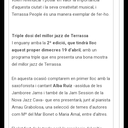
volen reivindicar i posar en valor la importància
d’aquesta ciutat i la seva creativitat musical, i
Terrassa People és una manera exemplar de fer-ho.
Triple dosi del millor jazz de Terrassa
I enguany arriba la
2ª edició, que tindrà lloc
aquest proper dimecres 19 d’abril
, amb un
programa triple que ens presenta una bona mostra
del millor jazz de Terrassa.
En aquesta ocasió comptarem en primer lloc amb la
saxofonista i cantant
Alba Ruíz
-assídua de les
Jamboree Jams i també de la Jam Session de la
Nova Jazz Cava- que ens presentarà, junt al pianista
Arnau Grabolosa, una selecció de temes d’autores
com Mª del Mar Bonet o Maria Arnal, entre d’altres.