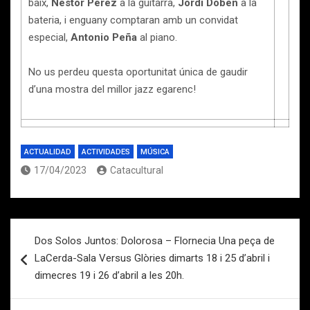
baix,
Néstor Pérez
a la guitarra,
Jordi Doben
a la
bateria, i enguany comptaran amb un convidat
especial,
Antonio Peña
al piano.
No us perdeu questa oportunitat única de gaudir
d’una mostra del millor jazz egarenc!
​
ACTUALIDAD
ACTIVIDADES
MÚSICA
17/04/2023
Catacultural
Navegación
Dos Solos Juntos: Dolorosa – Flornecia Una peça de
de
LaCerda-Sala Versus Glòries dimarts 18 i 25 d’abril i
entradas
dimecres 19 i 26 d’abril a les 20h.