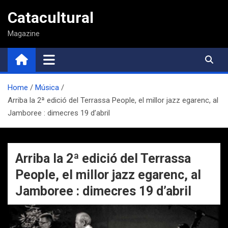
Saltar
Catacultural
al
contenido
Magazine
Home
Música
Arriba la 2ª edició del Terrassa People, el millor jazz egarenc, al
Jamboree : dimecres 19 d’abril
Arriba la 2ª edició del Terrassa
People, el millor jazz egarenc, al
Jamboree : dimecres 19 d’abril