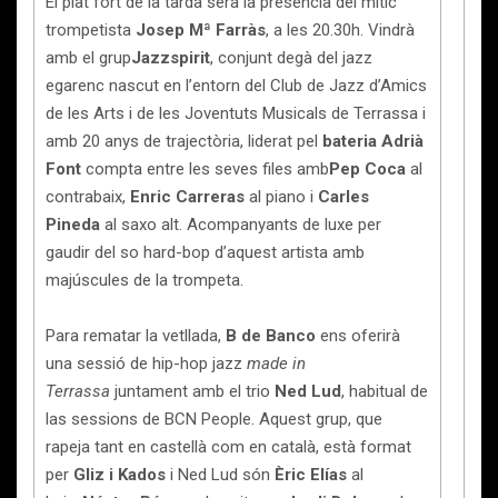
El plat fort de la tarda serà la presència del mític
trompetista
Josep Mª Farràs
, a les 20.30h. Vindrà
amb el grup
Jazzspirit
, conjunt degà del jazz
egarenc nascut en l’entorn del Club de Jazz d’Amics
de les Arts i de les Joventuts Musicals de Terrassa i
amb 20 anys de trajectòria, liderat pel
bateria Adrià
Font
compta entre les seves files amb
Pep Coca
al
contrabaix,
Enric Carreras
al piano i
Carles
Pineda
al saxo alt. Acompanyants de luxe per
gaudir del so hard-bop d’aquest artista amb
majúscules de la trompeta.
Para rematar la vetllada,
B de Banco
ens oferirà
una sessió de hip-hop jazz
made in
Terrassa
juntament amb el trio
Ned Lud
, habitual de
las sessions de BCN People. Aquest grup, que
rapeja tant en castellà com en català, està format
per
Gliz i Kados
i Ned Lud són
Èric Elías
al