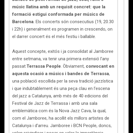
músic llatina amb un requisit concret: que la
formació estigui conformada per músics de
Barcelona
. Els concerts són consecutius (19, 20.30
i 22h) i generalment es programen in crescendo, on
el darrer concert és el més festiu i ballable.
Aquest concepte, exitós i ja consolidat al Jamboree
entre setmana, va tenir una primera extensió l’any
passat:
Terrassa People
. Òbviament,
convocant en
aquesta ocasió a músics i bandes de Terrassa
,
una població escollida per la seva tradició jazzística
i que indubtablement és una peça clau en l’escena
del jazz a Catalunya, amb més de 40 edicions del
Festival de Jazz de Terrassa i amb una sala
emblemàtica com és la Nova Jazz Cava, la qual,
com el Jamboree, ha acollit els millors artistes de
Catalunya i d’arreu. Jamboree i BCN People, doncs,