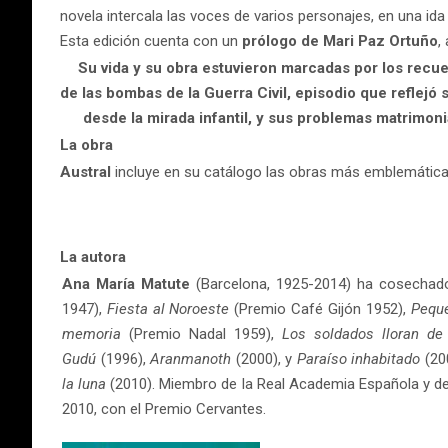
novela intercala las voces de varios personajes, en una ida 
Esta edición cuenta con un
prólogo de Mari Paz Ortuño
,
Su vida y su obra estuvieron marcadas por los recu
de las bombas de la Guerra Civil, episodio que reflejó
desde la mirada infantil, y sus problemas matrimoni
La obra
Austral
incluye en su catálogo las obras más emblemáticas
La autora
Ana María Matute
(Barcelona, 1925-2014) ha cosechado 
1947),
Fiesta al Noroeste
(Premio Café Gijón 1952),
Pequ
memoria
(Premio Nadal 1959),
Los soldados lloran d
Gudú
(1996),
Aranmanoth
(2000), y
Paraíso inhabitado
(20
la luna
(2010). Miembro de la Real Academia Española y de 
2010, con el Premio Cervantes.