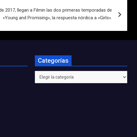
e 2017, llegan a Filmin las dos primeras temporadas de
«Young and Promising», la respuesta nórdica a «Girls».
Categorías
Categorías