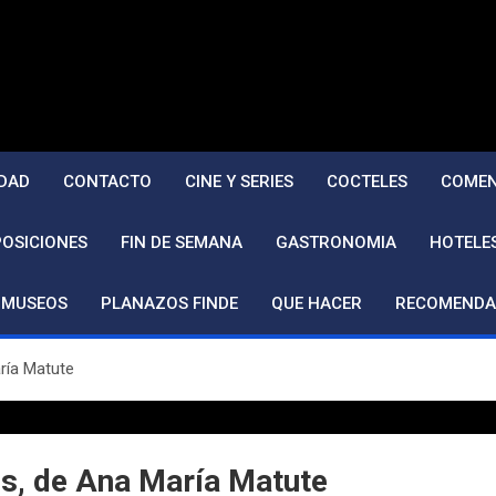
DAD
CONTACTO
CINE Y SERIES
COCTELES
COMEN
POSICIONES
FIN DE SEMANA
GASTRONOMIA
HOTELE
MUSEOS
PLANAZOS FINDE
QUE HACER
RECOMENDA
ría Matute
s, de Ana María Matute