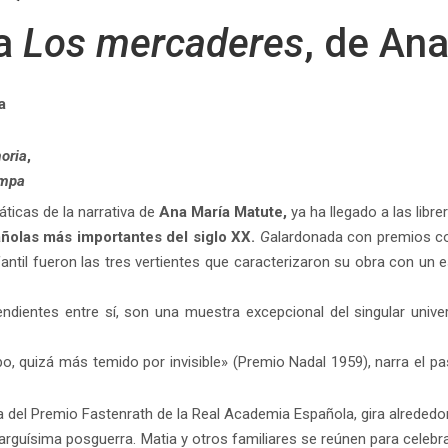
ca
Los mercaderes
, de An
a
oria
,
ampa
ticas de la narrativa de
Ana María Matute,
ya ha llegado a las librer
añolas más importantes del siglo XX.
G
alardonada con premios co
nfantil fueron las tres vertientes que caracterizaron su obra con un 
ndientes entre sí, son una muestra excepcional del singular unive
po, quizá más temido por invisible» (Premio Nadal 1959), narra el p
a del Premio Fastenrath de la Real Academia Española, gira alrededor
arguísima posguerra. Matia y otros familiares se reúnen para celebr