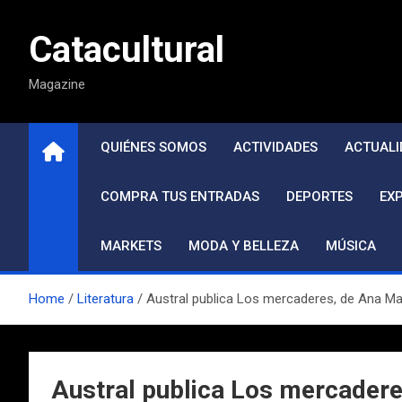
Saltar
al
Catacultural
contenido
Magazine
QUIÉNES SOMOS
ACTIVIDADES
ACTUALI
COMPRA TUS ENTRADAS
DEPORTES
EX
MARKETS
MODA Y BELLEZA
MÚSICA
Home
Literatura
Austral publica Los mercaderes, de Ana Ma
Austral publica Los mercadere