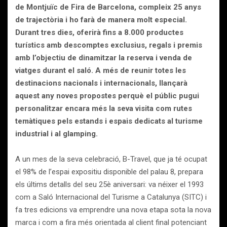
de Montjuïc de Fira de Barcelona, compleix 25 anys
de trajectòria i ho farà de manera molt especial.
Durant tres dies, oferirà fins a 8.000 productes
turístics amb descomptes exclusius, regals i premis
amb l’objectiu de dinamitzar la reserva i venda de
viatges durant el saló. A més de reunir totes les
destinacions nacionals i internacionals, llançarà
aquest any noves propostes perquè el públic pugui
personalitzar encara més la seva visita com rutes
temàtiques pels estands i espais dedicats al turisme
industrial i al glamping.
A un mes de la seva celebració, B-Travel, que ja té ocupat
el 98% de l’espai expositiu disponible del palau 8, prepara
els últims detalls del seu 25è aniversari: va néixer el 1993
com a Saló Internacional del Turisme a Catalunya (SITC) i
fa tres edicions va emprendre una nova etapa sota la nova
marca i com a fira més orientada al client final potenciant