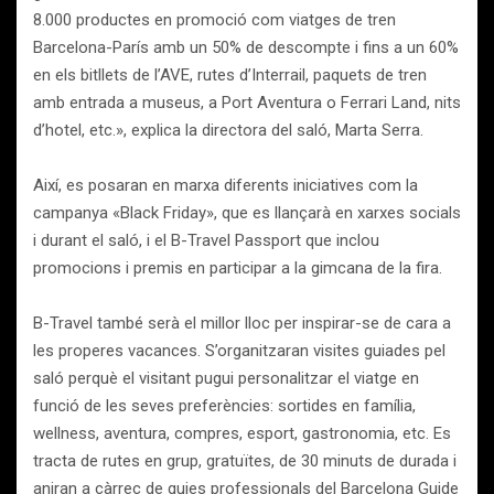
8.000 productes en promoció com viatges de tren
Barcelona-París amb un 50% de descompte i fins a un 60%
en els bitllets de l’AVE, rutes d’Interrail, paquets de tren
amb entrada a museus, a Port Aventura o Ferrari Land, nits
d’hotel, etc.», explica la directora del saló, Marta Serra.
Així, es posaran en marxa diferents iniciatives com la
campanya «Black Friday», que es llançarà en xarxes socials
i durant el saló, i el B-Travel Passport que inclou
promocions i premis en participar a la gimcana de la fira.
B-Travel també serà el millor lloc per inspirar-se de cara a
les properes vacances. S’organitzaran visites guiades pel
saló perquè el visitant pugui personalitzar el viatge en
funció de les seves preferències: sortides en família,
wellness, aventura, compres, esport, gastronomia, etc. Es
tracta de rutes en grup, gratuïtes, de 30 minuts de durada i
aniran a càrrec de guies professionals del Barcelona Guide