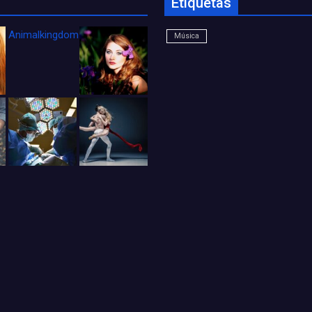
Etiquetas
Animalkingdom_FichaCine
Música