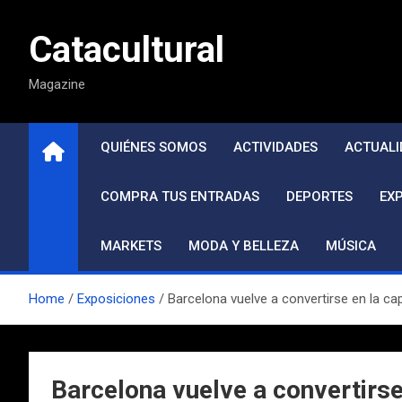
Saltar
al
Catacultural
contenido
Magazine
QUIÉNES SOMOS
ACTIVIDADES
ACTUALI
COMPRA TUS ENTRADAS
DEPORTES
EX
MARKETS
MODA Y BELLEZA
MÚSICA
Home
Exposiciones
Barcelona vuelve a convertirse en la ca
Barcelona vuelve a convertirse 