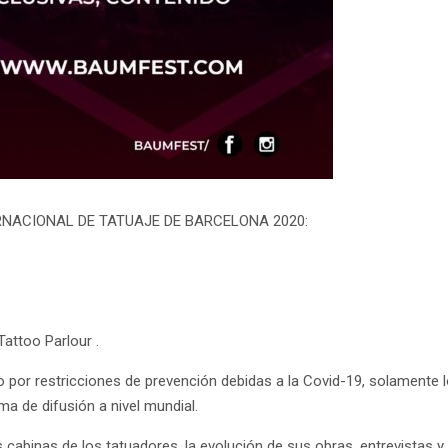
RNACIONAL DE TATUAJE DE BARCELONA 2020:
attoo Parlour .
o por restricciones de prevención debidas a la Covid-19, solamente lo
a de difusión a nivel mundial.
s cabinas de los tatuadores, la evolución de sus obras, entrevistas y