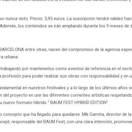
o nunca visto. Precio: 5,95 euros. La suscripción tendrá validez has
Además, los contenidos se irán ampliando durante los 9 meses de s
LONA entre otras, nacen del compromiso de la agencia especiali
ura urbana.
 trabajando por mantenerlos como eventos de referencia en el sector;
 profesión para poder realizar sus obras con responsabilidad y en u
undamental en nuestros festivales y a lo largo de los últimos año
el proyecto en unir las diferentes corrientes artísticas respetando 
0 su nuevo formato híbrido “ BAUM FEST HYBRID EDITION” .
evo concepto que ha llegado para quedarse. Mik Garreta, director de l
ept, responsable del ​BAUM Fest, con una clara intención, promover 