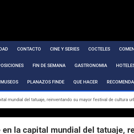
DAD
CONTACTO
CINE Y SERIES
COCTELES
COMEN
POSICIONES
FIN DE SEMANA
GASTRONOMIA
HOTELE
MUSEOS
PLANAZOS FINDE
QUE HACER
RECOMENDA
pital mundial del tatuaje, reinventando su mayor festival de cultura
en la capital mundial del tatuaje, 