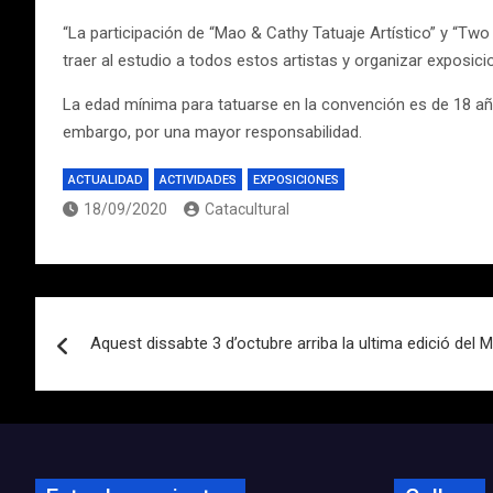
“La participación de “Mao & Cathy Tatuaje Artístico” y “Two 
traer al estudio a todos estos artistas y organizar exposici
La edad mínima para tatuarse en la convención es de 18 año
embargo, por una mayor responsabilidad.
ACTUALIDAD
ACTIVIDADES
EXPOSICIONES
18/09/2020
Catacultural
Navegación
Aquest dissabte 3 d’octubre arriba la ultima edició del M
de
entradas