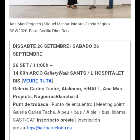
Ana Mas Projects | Miguel Marina: Isidoro García Yágüez,
BGW2020. Foto: Cecilia Díaz-Betz
DISSABTE 26 SETEMBRE | SÁBADO 26
SEPTIEMBRE
26 SET / 11:00h –
14:00h ARCO
GalleryWalk
SANTS / L’HOSPITALET
BIS [
VEURE RUTA
]
Galeria Carles Taché, Alalimón, etHALL, Ana Mas
Projects, NoguerasBlanchard.
Punt de trobada
| Punto de encuentro | Meeting point:
Galeria Carles Taché. A peu + bus / A pie + bus. Idioma
CAST/CAT.
Inscripció prèvia
| Inscripción
previa:
bgw@artbarcelona.es