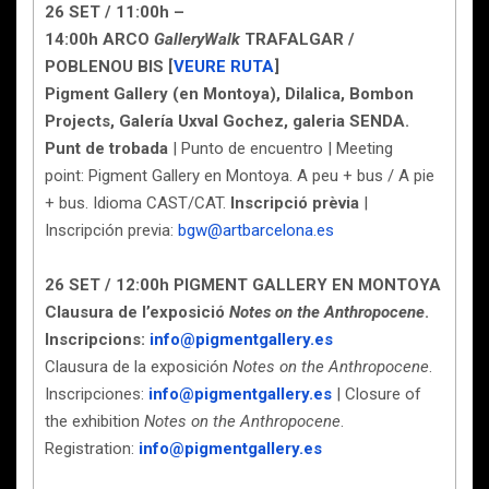
26 SET / 11:00h –
14:00h ARCO
GalleryWalk
TRAFALGAR /
POBLENOU BIS [
VEURE RUTA
]
Pigment Gallery (en Montoya), Dilalica, Bombon
Projects, Galería Uxval Gochez, galeria SENDA.
Punt de trobada
| Punto de encuentro | Meeting
point: Pigment Gallery en Montoya. A peu + bus / A pie
+ bus. Idioma CAST/CAT.
Inscripció prèvia
|
Inscripción previa:
bgw@artbarcelona.es
26 SET / 12:00h PIGMENT GALLERY EN MONTOYA
Clausura de l’exposició
Notes on the Anthropocene
.
Inscripcions:
info@pigmentgallery.es
Clausura de la exposición
Notes on the Anthropocene
.
Inscripciones:
info@pigmentgallery.es
| Closure of
the exhibition
Notes on the Anthropocene
.
Registration:
info@pigmentgallery.es