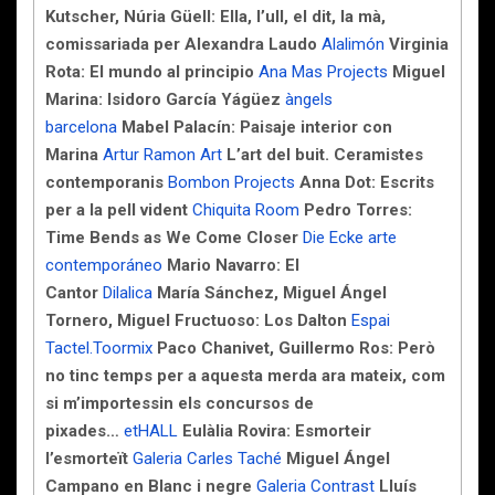
Kutscher, Núria Güell: Ella, l’ull, el dit, la mà,
comissariada per Alexandra Laudo
Alalimón
Virginia
Rota: El mundo al principio
Ana Mas Projects
Miguel
Marina: Isidoro García Yágüez
àngels
barcelona
Mabel Palacín: Paisaje interior con
Marina
Artur Ramon Art
L’art del buit. Ceramistes
contemporanis
Bombon Projects
Anna Dot: Escrits
per a la pell vident
Chiquita Room
Pedro Torres:
Time Bends as We Come Closer
Die Ecke arte
contemporáneo
Mario Navarro: El
Cantor
Dilalica
María Sánchez, Miguel Ángel
Tornero, Miguel Fructuoso: Los Dalton
Espai
Tactel.Toormix
Paco Chanivet, Guillermo Ros: Però
no tinc temps per a aquesta merda ara mateix, com
si m’importessin els concursos de
pixades…
etHALL
Eulàlia Rovira: Esmorteir
l’esmorteït
Galeria Carles Taché
Miguel Ángel
Campano en Blanc i negre
Galeria Contrast
Lluís