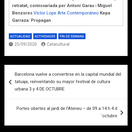
retratat, comissariada per Antoni Garau
i
Miguel
Benzores
Víctor Lope Arte Contemporáneo
Kepa
Garraza: Propagan
ACTUALIDAD
ACTIVIDADES
FIN DE SEMANA
25/09/2020
Catacultural
Navegación
Barcelona vuelve a convertirse en la capital mundial del
de
tatuaje, reinventando su mayor festival de cultura
entradas
urbana 3 y 4 DE OCTUBRE
Portes obertes al jardí de l’Ateneu – de 09 a 14 h 4 d
´octubre