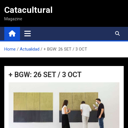
Saltar
Catacultural
al
contenido
Magazine
Home
Actualidad
+ BGW: 26 SET / 3 OCT
+ BGW: 26 SET / 3 OCT