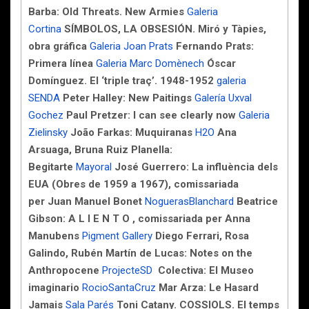
Barba: Old Threats. New Armies
Galeria
Cortina
SÍMBOLOS, LA OBSESIÓN. Miró y Tàpies,
obra gráfica
Galeria Joan Prats
Fernando Prats:
Primera línea
Galeria Marc Domènech
Óscar
Domínguez. El ‘triple traç’. 1948-1952
galeria
SENDA
Peter Halley: New Paitings
Galería Uxval
Gochez
Paul Pretzer: I can see clearly now
Galeria
Zielinsky
João Farkas: Muquiranas
H2O
Ana
Arsuaga, Bruna Ruiz Planella:
Begitarte
Mayoral
José Guerrero: La influència dels
EUA (Obres de 1959 a 1967), comissariada
per Juan Manuel Bonet
NoguerasBlanchard
Beatrice
Gibson: A L I E N T O , comissariada per Anna
Manubens
Pigment Gallery
Diego Ferrari, Rosa
Galindo, Rubén Martín de Lucas: Notes on the
Anthropocene
ProjecteSD
Colectiva: El Museo
imaginario
RocioSantaCruz
Mar Arza: Le Hasard
Jamais
Sala Parés
Toni Catany. COSSIOLS. El temps