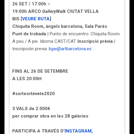
26 SET / 17:00h –
19:00h
ARCO
GalleryWalk
CIUTAT VELLA
BIS [
VEURE RUTA
]
Chiquita Room, àngels barcelona, Sala Parés
Punt de trobada
| Punto de encuentro: Chiquita Room.
A peu / A pie. Idioma CAST/CAT.
Inscripció prèvia
|
Inscripción previa:
bgw@artbarcelona.es
FINS AL 26 DE SETEMBRE
A LES 20:00H
#sorteortévete2020
3 VALS de 2.000€
per comprar obra en les 28 galeries
PARTICIPA A TRAVÉS D’
INSTAGRAM,