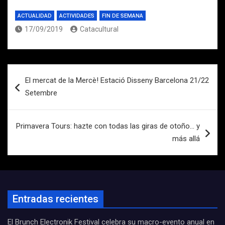
ACTUALIDAD
ACTIVIDADES
FIN DE SEMANA
17/09/2019
Catacultural
Navegación
El mercat de la Mercè! Estació Disseny Barcelona 21/22
de
Setembre
entradas
Primavera Tours: hazte con todas las giras de otoño… y
más allá
Entradas recientes
El Brunch Electronik Festival celebra su macro-evento anual en