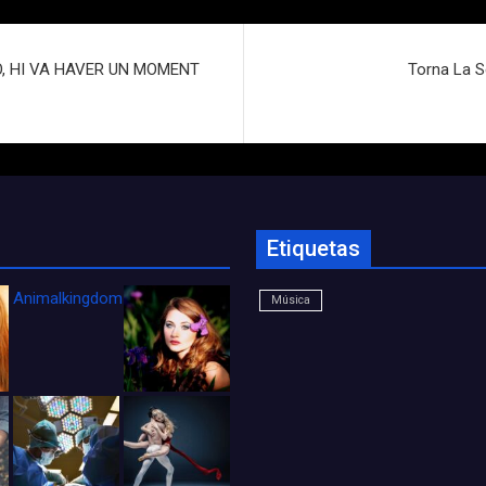
IXÒ, HI VA HAVER UN MOMENT
Torna La S
Etiquetas
Animalkingdom_FichaCine
Música