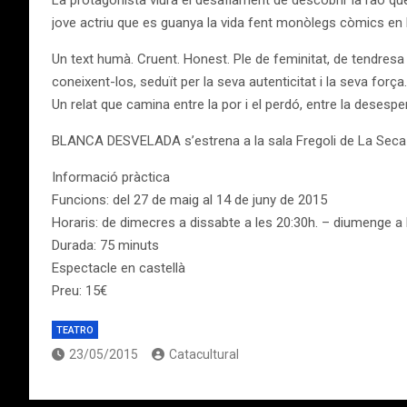
La protagonista viurà el desafiament de descobrir la raó q
jove actriu que es guanya la vida fent monòlegs còmics en 
Un text humà. Cruent. Honest. Ple de feminitat, de tendres
coneixent-los, seduït per la seva autenticitat i la seva força.
Un relat que camina entre la por i el perdó, entre la desespera
BLANCA DESVELADA s’estrena a la sala Fregoli de La Seca – E
Informació pràctica
Funcions: del 27 de maig al 14 de juny de 2015
Horaris: de dimecres a dissabte a les 20:30h. – diumenge a 
Durada: 75 minuts
Espectacle en castellà
Preu: 15€
TEATRO
23/05/2015
Catacultural