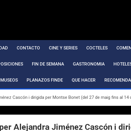
DAD
CONTACTO
CINE Y SERIES
COCTELES
COMEN
POSICIONES
FIN DE SEMANA
GASTRONOMIA
HOTELE
MUSEOS
PLANAZOS FINDE
QUE HACER
RECOMENDA
nez Cascón i dirigida per Montse Bonet (del 27 de maig fins al 14 
r Alejandra Jiménez Cascón i diri