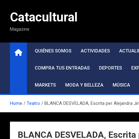
Saltar
al
Catacultural
contenido
Magazine
QUIÉNES SOMOS
ACTIVIDADES
ACTUALI
COMPRA TUS ENTRADAS
DEPORTES
EX
MARKETS
MODA Y BELLEZA
MÚSICA
Home
Teatro
BLANCA DESVELADA, Escrita per Alejandra Jimé
BLANCA DESVELADA, Escrita pe