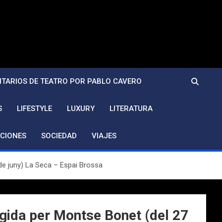
TARIOS DE TEATRO POR PABLO CAVERO
S
LIFESTYLE
LUXURY
LITERATURA
CIONES
SOCIEDAD
VIAJES
de juny) La Seca – Espai Brossa
gida per Montse Bonet (del 27