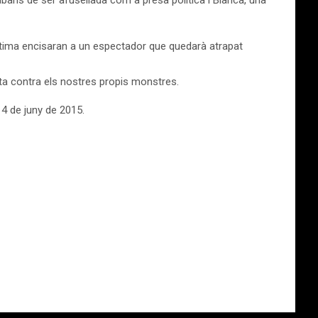
bans de ser afusellada com a presa política i Blanca, una
íntima encisaran a un espectador que quedarà atrapat
luita contra els nostres propis monstres.
14 de juny de 2015.