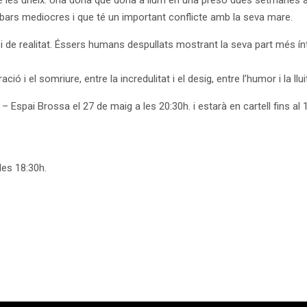
ue les uneix: Una dona que dóna a llum en una presó dues setmanes a
bars mediocres i que té un important conflicte amb la seva mare.
a i de realitat. Éssers humans despullats mostrant la seva part més 
ció i el somriure, entre la incredulitat i el desig, entre l’humor i la l
spai Brossa el 27 de maig a les 20:30h. i estarà en cartell fins al 
les 18:30h.