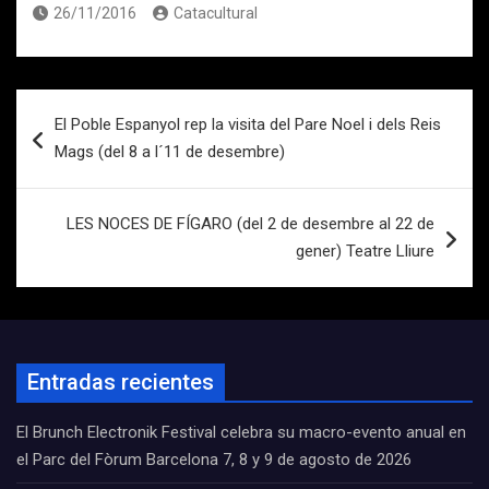
26/11/2016
Catacultural
Navegación
El Poble Espanyol rep la visita del Pare Noel i dels Reis
de
Mags (del 8 a l´11 de desembre)
entradas
LES NOCES DE FÍGARO (del 2 de desembre al 22 de
gener) Teatre Lliure
Entradas recientes
El Brunch Electronik Festival celebra su macro-evento anual en
el Parc del Fòrum Barcelona 7, 8 y 9 de agosto de 2026