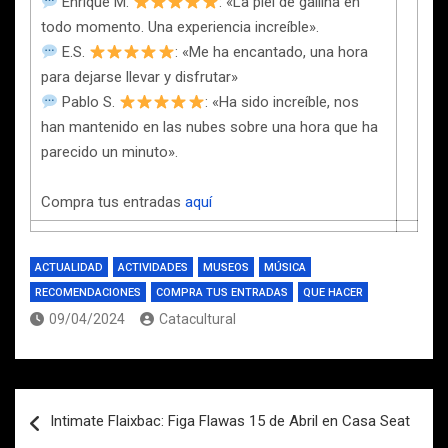
Enrique M.
: «La piel de gallina en
todo momento. Una experiencia increíble».
E.S.
: «Me ha encantado, una hora
para dejarse llevar y disfrutar»
Pablo S.
: «Ha sido increíble, nos
han mantenido en las nubes sobre una hora que ha
parecido un minuto».
Compra tus entradas
aquí
ACTUALIDAD
ACTIVIDADES
MUSEOS
MÚSICA
RECOMENDACIONES
COMPRA TUS ENTRADAS
QUE HACER
09/04/2024
Catacultural
Navegación
Intimate Flaixbac: Figa Flawas 15 de Abril en Casa Seat
de