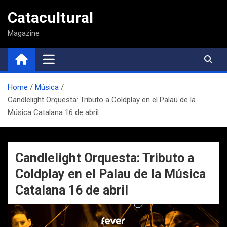
Saltar
Catacultural
al
contenido
Magazine
Home
Música
Candlelight Orquesta: Tributo a Coldplay en el Palau de la
Música Catalana 16 de abril
Candlelight Orquesta: Tributo a
Coldplay en el Palau de la Música
Catalana 16 de abril