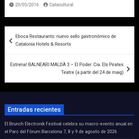
20/05/2016
Catacultural
Navegación
Eboca Restaurants: nuevo sello gastronómico de
de
Catalonia Hotels & Resorts
entradas
Estrena! BALNEARI MALDÀ 3 – El Poder. Cia. Els Pirates
Teatre (a partir del 24 de maig)
Entradas recientes
El Brunch Electronik Festival celebra su macro-evento anual en
el Parc del Fòrum Barcelona 7, 8 y 9 de agosto de 2026