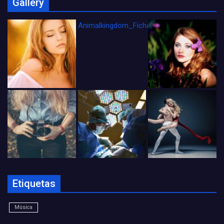
Gallery
Animalkingdom_FichaCine
Etiquetas
Música