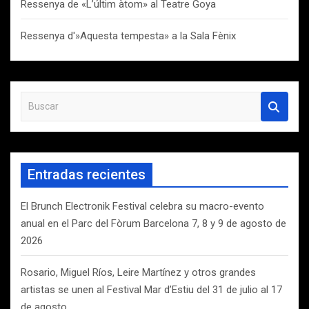
Ressenya de «L’últim àtom» al Teatre Goya
Ressenya d'»Aquesta tempesta» a la Sala Fènix
B
u
s
c
a
Entradas recientes
r
El Brunch Electronik Festival celebra su macro-evento
anual en el Parc del Fòrum Barcelona 7, 8 y 9 de agosto de
2026
Rosario, Miguel Ríos, Leire Martínez y otros grandes
artistas se unen al Festival Mar d’Estiu del 31 de julio al 17
de agosto