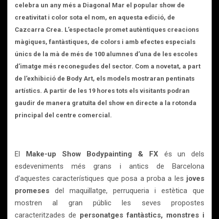
celebra un any més a
Diagonal Mar
el popular show de
creativitat i color sota el nom, en aquesta edició, de
Cazcarra Crea.
L’espectacle
promet autèntiques creacions
màgiques, fantàstiques, de colors i amb efectes especials
únics de la mà de més de 100 alumnes d’una de les escoles
d’imatge més reconegudes del sector. Com a novetat, a part
de l’exhibició de
Body Art,
els models mostraran
pentinats
artístics. A partir de les 19 hores
tots els visitants podran
gaudir de manera gratuïta del show en directe a la rotonda
principal del centre comercial.
El
Make-up Show Bodypainting & FX
és un dels
esdeveniments més grans i antics de Barcelona
d’aquestes característiques que posa a proba a les
joves
promeses
del maquillatge, perruqueria i estètica que
mostren al gran públic les seves propostes
caracteritzades de
personatges fantàstics, monstres i