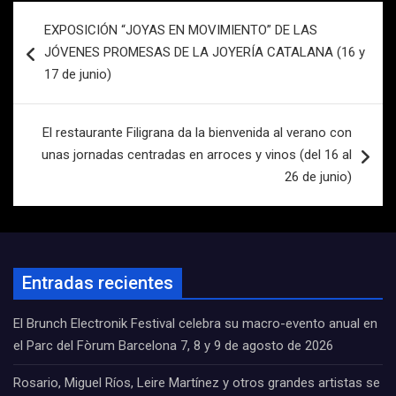
Navegación
EXPOSICIÓN “JOYAS EN MOVIMIENTO” DE LAS
de
JÓVENES PROMESAS DE LA JOYERÍA CATALANA (16 y
entradas
17 de junio)
El restaurante Filigrana da la bienvenida al verano con
unas jornadas centradas en arroces y vinos (del 16 al
26 de junio)
Entradas recientes
El Brunch Electronik Festival celebra su macro-evento anual en
el Parc del Fòrum Barcelona 7, 8 y 9 de agosto de 2026
Rosario, Miguel Ríos, Leire Martínez y otros grandes artistas se