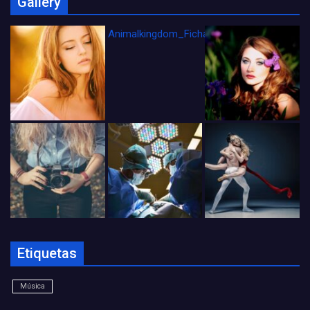
Gallery
Animalkingdom_FichaCine
Etiquetas
Música