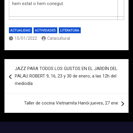
hem estat o hem conegut.
ACTUALIDAD
ACTIVIDADES
LITERATURA
15/01/2022
Catacultural
Navegación
JAZZ PARA TODOS LOS GUSTOS EN EL JARDÍN DEL
de
PALAU ROBERT 9, 16, 23 y 30 de enero, a las 12h del
entradas
mediodía
Taller de cocina Vietnamita Hanói jueves, 27 ene