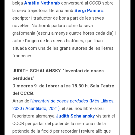
belga
Amélie Nothomb
conversarà al CCCB sobre
la seva trajectòria literària amb
Sergi Pàmies
,
escriptor i traductor de bona part de les seves
novel·les.
Nothomb parlarà sobre la seva
grafomania (escriu almenys quatre hores cada dia) i
sobre l’origen de les seves històries, que l’han
situada com una de les grans autores de les lletres
franceses.
JUDITH SCHALANSKY. “Inventari de coses
perdudes”
Dimecres 9 de febrer a les 18.30 h. Sala Teatre
del CCCB.
Arran de
l’
Inventari de coses perdudes
(Més Llibres,
2020 i Acantilado, 2021),
el seu nou llibre-arxiu,
l’escriptora alemanya
Judith Schalansky
visitarà el
CCCB per parlar del poder de la memòria i de la
potència de la ficció per recordar i reviure allò que