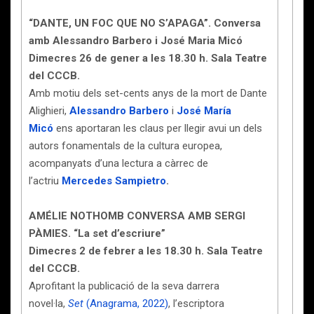
“DANTE, UN FOC QUE NO S’APAGA”. Conversa
amb Alessandro Barbero i José Maria Micó
Dimecres 26 de gener a les 18.30 h. Sala Teatre
del CCCB.
Amb motiu dels set-cents anys de la mort de Dante
Alighieri,
Alessandro Barbero
i
José María
Micó
ens aportaran les claus per llegir avui un dels
autors fonamentals de la cultura europea,
acompanyats d’una lectura a càrrec de
l’actriu
Mercedes Sampietro
.
AMÉLIE NOTHOMB CONVERSA AMB SERGI
PÀMIES. “La set d’escriure”
Dimecres 2 de febrer a les 18.30 h. Sala Teatre
del CCCB.
Aprofitant la publicació de la seva darrera
novel·la,
Set
(Anagrama, 2022)
, l’escriptora