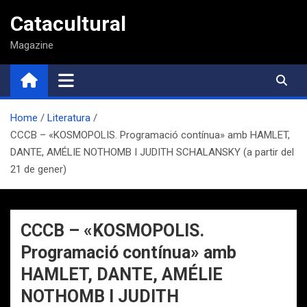
Saltar
Catacultural
al
contenido
Magazine
Home
Literatura
CCCB – «KOSMOPOLIS. Programació contínua» amb HAMLET,
DANTE, AMÉLIE NOTHOMB I JUDITH SCHALANSKY (a partir del
21 de gener)
CCCB – «KOSMOPOLIS.
Programació contínua» amb
HAMLET, DANTE, AMÉLIE
NOTHOMB I JUDITH