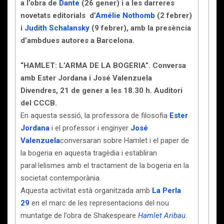
a l’obra de
Dante
(26 gener) i a les darreres
novetats editorials d’
Amélie Nothomb
(2 febrer)
i
Judith Schalansky
(9 febrer), amb la presència
d’ambdues autores a Barcelona.
“HAMLET: L’ARMA DE LA BOGERIA”. Conversa
amb Ester Jordana i José Valenzuela
Divendres, 21 de gener a les 18.30 h. Auditori
del CCCB.
En aquesta sessió, la professora de filosofia
Ester
Jordana
i el professor i enginyer
José
Valenzuela
conversaran sobre Hamlet i el paper de
la bogeria en aquesta tragèdia i establiran
paral·lelismes amb el tractament de la bogeria en la
societat contemporània.
Aquesta activitat està organitzada amb
La Perla
29
en el marc de les representacions del nou
muntatge de l’obra de Shakespeare
Hamlet Aribau
.