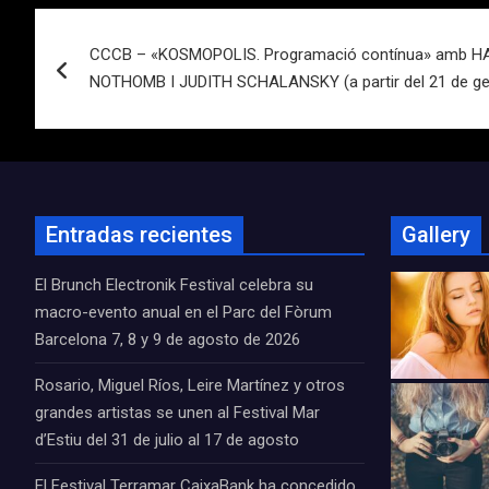
Navegación
CCCB – «KOSMOPOLIS. Programació contínua» amb H
de
NOTHOMB I JUDITH SCHALANSKY (a partir del 21 de ge
entradas
Entradas recientes
Gallery
El Brunch Electronik Festival celebra su
macro-evento anual en el Parc del Fòrum
Barcelona 7, 8 y 9 de agosto de 2026
Rosario, Miguel Ríos, Leire Martínez y otros
grandes artistas se unen al Festival Mar
d’Estiu del 31 de julio al 17 de agosto
El Festival Terramar CaixaBank ha concedido