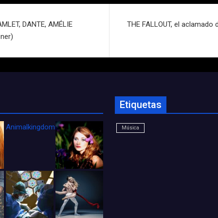
AMLET, DANTE, AMÉLIE
THE FALLOUT, el aclamado de
ner)
Etiquetas
Animalkingdom_FichaCine
Música