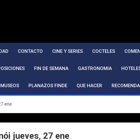
DAD
CONTACTO
CINE Y SERIES
COCTELES
COMEN
POSICIONES
FIN DE SEMANA
GASTRONOMIA
HOTELE
MUSEOS
PLANAZOS FINDE
QUE HACER
RECOMENDA
27 ene
nói jueves, 27 ene