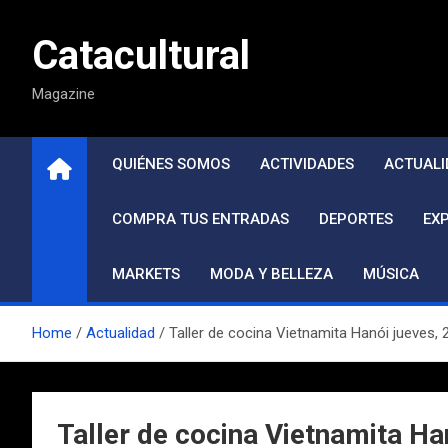
Saltar
al
Catacultural
contenido
Magazine
QUIÉNES SOMOS
ACTIVIDADES
ACTUALI
COMPRA TUS ENTRADAS
DEPORTES
EX
MARKETS
MODA Y BELLEZA
MÚSICA
Home
Actualidad
Taller de cocina Vietnamita Hanói jueves, 
Taller de cocina Vietnamita Ha