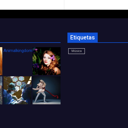
Etiquetas
Animalkingdom_FichaCine
Música