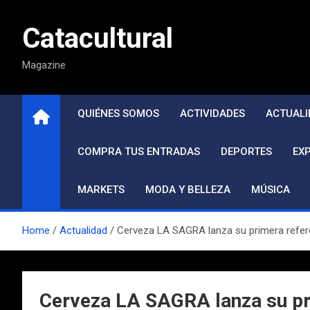
Saltar
al
Catacultural
contenido
Magazine
QUIÉNES SOMOS
ACTIVIDADES
ACTUALI
COMPRA TUS ENTRADAS
DEPORTES
EX
MARKETS
MODA Y BELLEZA
MÚSICA
Home
Actualidad
Cerveza LA SAGRA lanza su primera refer
Cerveza LA SAGRA lanza su pr