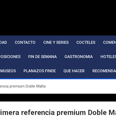
DAD
CONTACTO
CINE Y SERIES
COCTELES
COMEN
POSICIONES
FIN DE SEMANA
GASTRONOMIA
HOTELE
MUSEOS
PLANAZOS FINDE
QUE HACER
RECOMENDA
encia premium Doble Malta
imera referencia premium Doble M