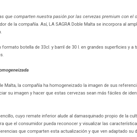
que comparten nuestra pasión por las cervezas premium con el objet
ador de la compañía. Así, LA SAGRA Doble Malta se incorpora al ampl
.
ormato botella de 33cl. y barril de 30 l. en grandes superficies y a 
s.
homogeneizada
e Malta, la compañía ha homogeneizado la imagen de sus referenc
ciar su imagen y hacer que estas cervezas sean más fáciles de identif
encillo, cuyo remate inferior alude al damasquinado propio de la cul
ra que el consumidor pueda reconocer y visualizar las característic
erencias que comparten esta actualización y que ven adaptado su d