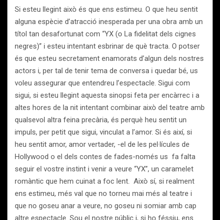
Si esteu llegint això és que ens estimeu. O que heu sentit
alguna espècie d’atracció inesperada per una obra amb un
títol tan desafortunat com “YX (o La fidelitat dels cignes
negres)” i esteu intentant esbrinar de què tracta. O potser
és que esteu secretament enamorats d’algun dels nostres
actors i, per tal de tenir tema de conversa i quedar bé, us
voleu assegurar que entendreu l’espectacle. Sigui com
sigui, si esteu llegint aquesta sinopsi feta per encàrrec i a
altes hores de la nit intentant combinar això del teatre amb
qualsevol altra feina precària, és perquè heu sentit un
impuls, per petit que sigui, vinculat a l’amor. Si és així, si
heu sentit amor, amor vertader, -el de les pel·lícules de
Hollywood o el dels contes de fades-només us fa falta
seguir el vostre instint i venir a veure “YX”, un caramelet
romàntic que hem cuinat a foc lent. Això sí, si realment
ens estimeu, més val que no torneu mai més al teatre i
que no goseu anar a veure, no goseu ni somiar amb cap
altre espectacle. Sou el nostre públic i, si ho féssiu, ens