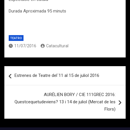
Durada Aproximada 95 minuts
TEATRO
11/07/2016
Catacultural
Navegación
Estrenes de Teatre del´11 al 15 de juliol 2016
de
entradas
AURÉLIEN BORY / CIE 111GREC 2016:
Questcequetudeviens? 13 i 14 de juliol (Mercat de les
Flors)