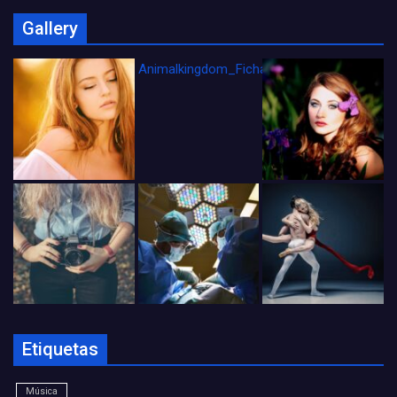
Gallery
Animalkingdom_FichaCine
Etiquetas
Música