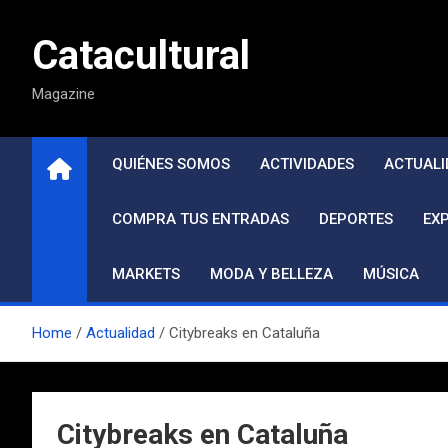
Saltar
al
Catacultural
contenido
Magazine
QUIÉNES SOMOS
ACTIVIDADES
ACTUALI
COMPRA TUS ENTRADAS
DEPORTES
EX
MARKETS
MODA Y BELLEZA
MÚSICA
Home
Actualidad
Citybreaks en Cataluña
Citybreaks en Cataluña