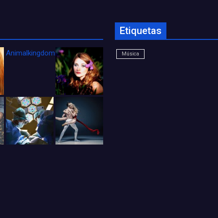
Etiquetas
Animalkingdom_FichaCine
Música