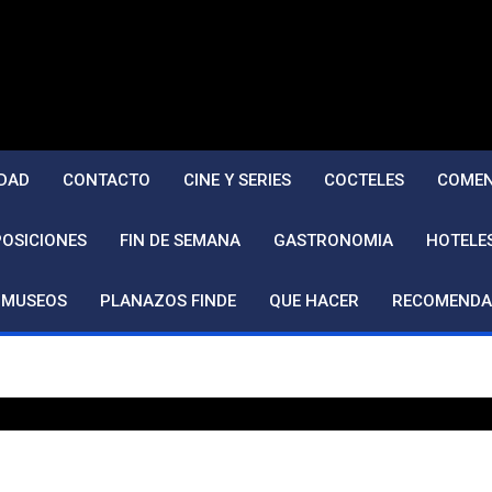
DAD
CONTACTO
CINE Y SERIES
COCTELES
COMEN
POSICIONES
FIN DE SEMANA
GASTRONOMIA
HOTELE
MUSEOS
PLANAZOS FINDE
QUE HACER
RECOMENDA