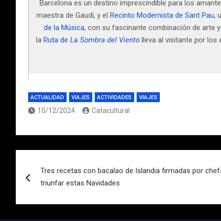
Barcelona es un destino imprescindible para los amantes 
maestra de Gaudí, y el
Recinto Modernista de Sant Pau
, 
de la Música
, con su fascinante combinación de arte y
la
Ruta de
La Sombra del Viento
lleva al visitante por lo
ACTUALIDAD
VIAJES
ACTIVIDADES
VIAJES
10/12/2024
Catacultural
Navegación
Tres recetas con bacalao de Islandia firmadas por chefs
de
triunfar estas Navidades
entradas