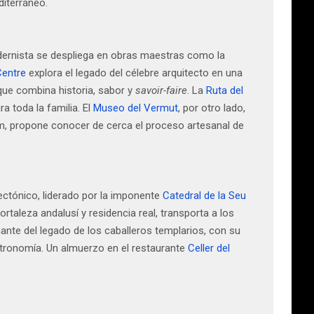
diterráneo.
odernista se despliega en obras maestras como la
Centre
explora el legado del célebre arquitecto en una
 que combina historia, sabor y
savoir-faire
. La
Ruta del
a toda la familia. El
Museo del Vermut
, por otro lado,
im, propone conocer de cerca el proceso artesanal de
ectónico, liderado por la imponente
Catedral de la Seu
fortaleza andalusí y residencia real, transporta a los
ante del legado de los caballeros templarios, con su
astronomía. Un almuerzo en el restaurante
Celler del