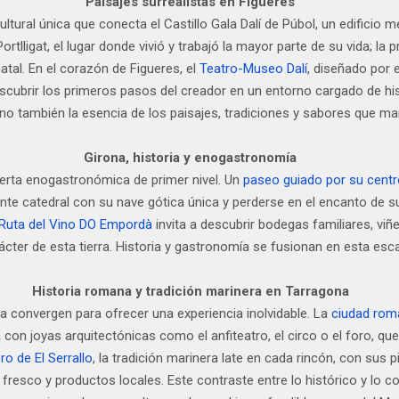
Paisajes surrealistas en Figueres
cultural única que conecta el Castillo Gala Dalí de Púbol, un edificio
tlligat, el lugar donde vivió y trabajó la mayor parte de su vida; la
atal. En el corazón de Figueres, el
Teatro-Museo Dalí
, diseñado por e
escubrir los primeros pasos del creador en un entorno cargado de his
sino también la esencia de los paisajes, tradiciones y sabores que ma
Girona, historia y enogastronomía
ferta enogastronómica de primer nivel. Un
paseo guiado por su centr
te catedral con su nave gótica única y perderse en el encanto de su
Ruta del Vino DO Empordà
invita a descubrir bodegas familiares, viñ
ácter de esta tierra. Historia y gastronomía se fusionan en esta esca
Historia romana y tradición marinera en Tarragona
a convergen para ofrecer una experiencia inolvidable. La
ciudad rom
con joyas arquitectónicas como el anfiteatro, el circo o el foro, que
ro de El Serrallo
, la tradición marinera late en cada rincón, con sus 
fresco y productos locales. Este contraste entre lo histórico y lo 