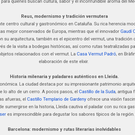
al para quienes buscan cultura, sabor y el inconfundible aroma del Me
Reus, modernismo y tradición vermutera
nte centro cultural y gastronómico en Cataluña. Su rica herencia m
stas mejor conservados de Europa, mientras que el innovador
Gaudí 
n su arquitectura, también es el epicentro del vermut, una tradición
vés de la visita a bodegas históricas, así como rutas teatralizadas par
 objetos relacionados con el vermut. La
Casa Vermut Padró
, en Bràf
elaboración de este elixir.
Historia milenaria y paladares auténticos en Lleida.
ronómica. La ciudad destaca por su impresionante patrimonio arquit
e lo alto de un cerro. A pocos pasos, el
Castillo de la Suda
, antigua 
las afueras, el
Castillo Templario de Gardeny
ofrece una visión fascin
e sumergirse en la historia, Lleida cautiva el paladar con su rica g
ser
es imprescindible para degustar los sabores típicos de la región.
Barcelona: modernismo y rutas literarias inolvidables