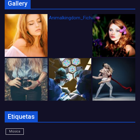
Gallery
Animalkingdom_FichaCine
Etiquetas
Música