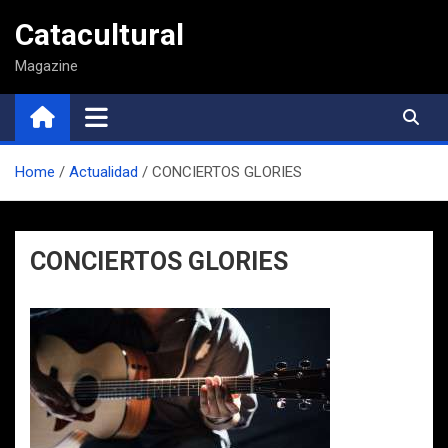
Saltar
Catacultural
al
contenido
Magazine
Home
Actualidad
CONCIERTOS GLORIES
CONCIERTOS GLORIES