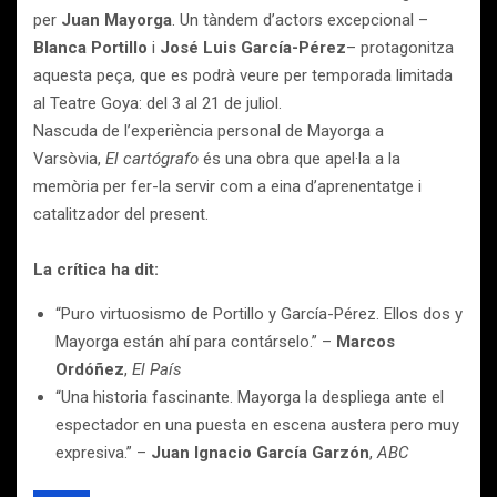
per
Juan Mayorga
. Un tàndem d’actors excepcional –
Blanca Portillo
i
José Luis García-Pérez
– protagonitza
aquesta peça, que es podrà veure per temporada limitada
al Teatre Goya: del 3 al 21 de juliol.
Nascuda de l’experiència personal de Mayorga a
Varsòvia,
El cartógrafo
és una obra que apel·la a la
memòria per fer-la servir com a eina d’aprenentatge i
catalitzador del present.
La crítica ha dit:
“Puro virtuosismo de Portillo y García-Pérez. Ellos dos y
Mayorga están ahí para contárselo.” –
Marcos
Ordóñez
,
El País
“Una historia fascinante. Mayorga la despliega ante el
espectador en una puesta en escena austera pero muy
expresiva.” –
Juan Ignacio García Garzón
,
ABC