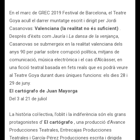
En el marc de GREC 2019 Festival de Barcelona, el Teatre
Goya acull el darrer muntatge escrit i dirigit per Jordi
Casanovas:
Valenciana (la realitat no és suficient)
.
Després d’èxits com
Jauría
i
La dansa de la venjança
,
Casanovas se submergeix en la realitat valenciana dels
anys 90 per parlar sobre corrupció política, mitjans de
comunicació, música electrònica i el cas d’Alcàsser, en
una ficció teatral basada en fets reals que es podrà veure
al Teatre Goya durant dues úniques funcions: els dies 28 i
29 de juny.
El cartógrafo de Juan Mayorga
Del 3 al 21 de juliol
La història col·lectiva, l’oblit i la indiferència són els grans
protagonistes d’
El cartógrafo
, una producció d’Avance
Producciones Teatrales, Entrecajas Producciones
Teatrales i García-Pérez Producciones escrita i dirigida