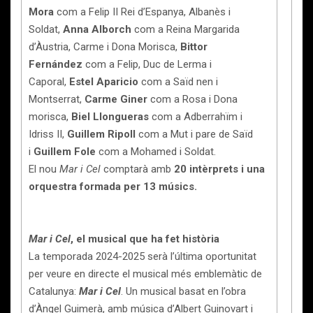
Mora
com a Felip II Rei d’Espanya, Albanès i
Soldat,
Anna Alborch
com a Reina Margarida
d’Àustria, Carme i Dona Morisca,
Bittor
Fernández
com a Felip, Duc de Lerma i
Caporal,
Estel Aparicio
com a Saïd nen i
Montserrat,
Carme Giner
com a Rosa i Dona
morisca,
Biel Llongueras
com a Adberrahïm i
Idriss II,
Guillem Ripoll
com a Mut i pare de Saïd
i
Guillem Fole
com a Mohamed i Soldat.
El nou
Mar i Cel
comptarà amb
20 intèrprets i una
orquestra formada per 13 músics.
Mar i Cel
, el musical que ha fet història
La temporada 2024-2025 serà l’última oportunitat
per veure en directe el musical més emblemàtic de
Catalunya:
Mar i Cel
. Un musical basat en l’obra
d’Àngel Guimerà, amb música d’Albert Guinovart i