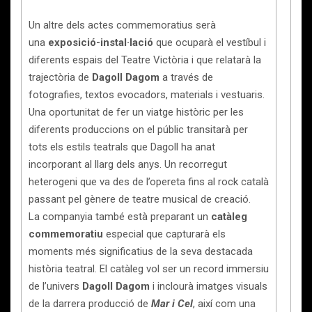
Un altre dels actes commemoratius serà
una
exposició-instal·lació
que ocuparà el vestíbul i
diferents espais del Teatre Victòria i que relatarà la
trajectòria de
Dagoll Dagom
a través de
fotografies, textos evocadors, materials i vestuaris.
Una oportunitat de fer un viatge històric per les
diferents produccions on el públic transitarà per
tots els estils teatrals que Dagoll ha anat
incorporant al llarg dels anys. Un recorregut
heterogeni que va des de l’opereta fins al rock català
passant pel gènere de teatre musical de creació.
La companyia també està preparant un
catàleg
commemoratiu
especial que capturarà els
moments més significatius de la seva destacada
història teatral. El catàleg vol ser un record immersiu
de l’univers
Dagoll Dagom
i inclourà imatges visuals
de la darrera producció de
Mar i Cel
, així com una