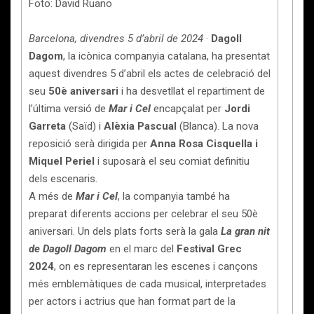
Foto: David Ruano
Barcelona, divendres 5 d’abril de 2024
·
Dagoll
Dagom
, la icònica companyia catalana, ha presentat
aquest divendres 5 d’abril els actes de celebració del
seu
50è aniversari
i ha desvetllat el repartiment de
l’última versió de
Mar i Cel
encapçalat per
Jordi
Garreta
(Saïd) i
Alèxia Pascual
(Blanca). La nova
reposició serà dirigida per
Anna Rosa Cisquella i
Miquel Periel
i suposarà el seu comiat definitiu
dels escenaris.
A més de
Mar i Cel
, la companyia també ha
preparat diferents accions per celebrar el seu 50è
aniversari. Un dels plats forts serà la gala
La gran nit
de Dagoll Dagom
en el marc del
Festival Grec
2024
, on es representaran les escenes i cançons
més emblemàtiques de cada musical, interpretades
per actors i actrius que han format part de la