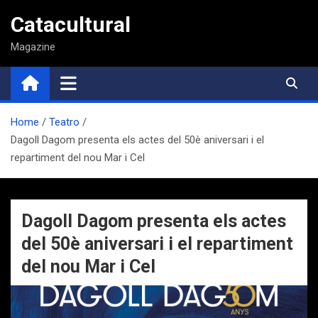
Saltar
Catacultural
al
contenido
Magazine
Home
Teatro
Dagoll Dagom presenta els actes del 50è aniversari i el
repartiment del nou Mar i Cel
Dagoll Dagom presenta els actes
del 50è aniversari i el repartiment
del nou Mar i Cel