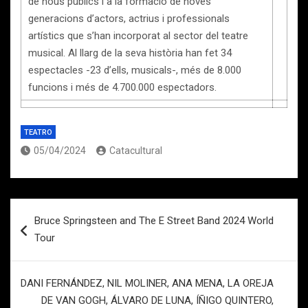
de nous públics i a la formació de noves
generacions d’actors, actrius i professionals
artístics que s’han incorporat al sector del teatre
musical. Al llarg de la seva història han fet 34
espectacles -23 d’ells, musicals-, més de 8.000
funcions i més de 4.700.000 espectadors.
TEATRO
05/04/2024
Catacultural
Navegación
Bruce Springsteen and The E Street Band 2024 World
de
Tour
entradas
DANI FERNÁNDEZ, NIL MOLINER, ANA MENA, LA OREJA
DE VAN GOGH, ÁLVARO DE LUNA, ÍÑIGO QUINTERO,