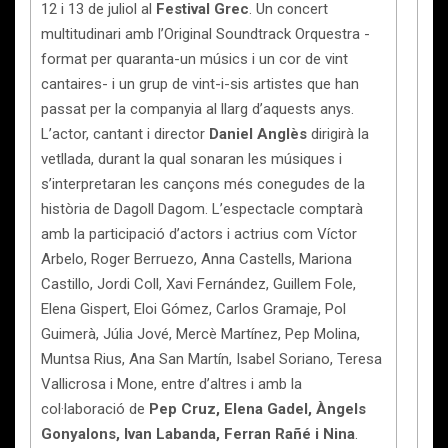
12 i 13 de juliol al
Festival Grec
. Un concert
multitudinari amb l’Original Soundtrack Orquestra -
format per quaranta-un músics i un cor de vint
cantaires- i un grup de vint-i-sis artistes que han
passat per la companyia al llarg d’aquests anys.
L’actor, cantant i director
Daniel Anglès
dirigirà la
vetllada, durant la qual sonaran les músiques i
s’interpretaran les cançons més conegudes de la
història de Dagoll Dagom. L’espectacle comptarà
amb la participació d’actors i actrius com Víctor
Arbelo, Roger Berruezo, Anna Castells, Mariona
Castillo, Jordi Coll, Xavi Fernández, Guillem Fole,
Elena Gispert, Eloi Gómez, Carlos Gramaje, Pol
Guimerà, Júlia Jové, Mercè Martínez, Pep Molina,
Muntsa Rius, Ana San Martín, Isabel Soriano, Teresa
Vallicrosa i Mone, entre d’altres i amb la
col·laboració de
Pep Cruz, Elena Gadel, Àngels
Gonyalons, Ivan Labanda, Ferran Rañé i Nina
.