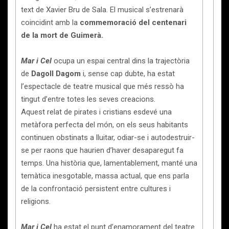
text de Xavier Bru de Sala. El musical s’estrenarà
coincidint amb la
commemoració del centenari
de la mort de Guimerà.
Mar i Cel
ocupa un espai central dins la trajectòria
de
Dagoll Dagom
i, sense cap dubte, ha estat
l’espectacle de teatre musical que més ressò ha
tingut d’entre totes les seves creacions.
Aquest relat de pirates i cristians esdevé una
metàfora perfecta del món, on els seus habitants
continuen obstinats a lluitar, odiar-se i autodestruir-
se per raons que haurien d’haver desaparegut fa
temps. Una història que, lamentablement, manté una
temàtica inesgotable, massa actual, que ens parla
de la confrontació persistent entre cultures i
religions.
Mar i Cel
ha estat el punt d’enamorament del teatre