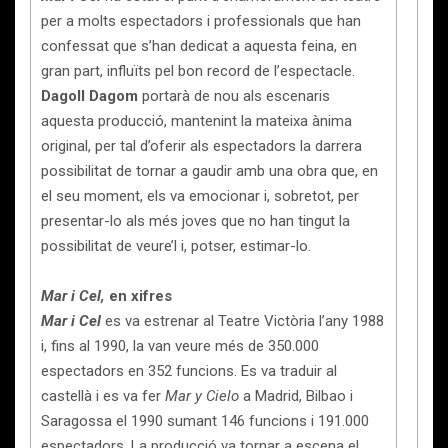
per a molts espectadors i professionals que han
confessat que s’han dedicat a aquesta feina, en
gran part, influïts pel bon record de l’espectacle.
Dagoll Dagom
portarà de nou als escenaris
aquesta producció, mantenint la mateixa ànima
original, per tal d’oferir als espectadors la darrera
possibilitat de tornar a gaudir amb una obra que, en
el seu moment, els va emocionar i, sobretot, per
presentar-lo als més joves que no han tingut la
possibilitat de veure’l i, potser, estimar-lo.
Mar i Cel,
en xifres
Mar i Cel
es va estrenar al Teatre Victòria l’any 1988
i, fins al 1990, la van veure més de 350.000
espectadors en 352 funcions. Es va traduir al
castellà i es va fer
Mar y Cielo
a Madrid, Bilbao i
Saragossa el 1990 sumant 146 funcions i 191.000
espectadors. La producció va tornar a escena el