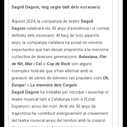
Dagoll Dagom, mig segle dalt dels escenaris
Aquest 2024, la companyia de teatre
Dagoll
Dagom
celebrarà els 50 anys d’existència i el comiat
definitiu dels escenaris. Al llarg de tots aquests
anys, la companyia catalana ha posat en escena
espectacles que han deixat empremta a la memòria
col·lectiva de diverses generacions:
Antaviana
,
Flor
de Nit
,
Mar i Cel
o
Cop de Rock
són alguns
exemples teatrals que s’han alternat amb la
gravació de sèries de televisió tan populars com
Oh,
Europa!
o
La memòria dels Cargols
.
Dagoll Dagom
ha treballat per introduir i assentar el
teatre musical tant a Catalunya com a l’Estat
Espanyol i arreu del món. Amb els 50 anys de
trajectòria ha contribuït enèrgicament al creixement
del teatre musical arreu del territori amb la creació