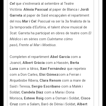
Cel
que s’estrenarà al setembre al Teatre
Victòria.
Alèxia Pascual
al paper de Blanca i
Jordi
Garreta
al paper de Saïd encapçalen el repartiment
del nou
Mar i Cel
. Pascual va ser la 3a finalista de la
2a temporada d
’Eufòria
, el talent show musical de
3cat. Garreta ha participat en obres de teatre com
El
Médico
i en sèries com
Cuéntame cómo
pasó
,
Frente al Mar
i
Moebius.
Completen el repartiment
Abel García
com a
Joanot,
Albert Gràcia
com a Hassèn,
Berta
Luna
com a Idriss,
Xavi Fernández
que repeteix
com a Don Carles,
Eloi Gómez
com a Ferran i
Arquebisbe Ribera,
Clara Renom
com a mare de
Saïd i Teresa,
Sergio Escribano
com a Malek i
Soldat,
Candela Díaz
com a Maria i Dona
Morisca,
Esteve Roig
com a Osman i Soldat,
Cisco
Cruz
com a Salam, Baró de Dènia i Soldat,
Albert