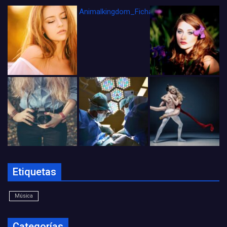
Animalkingdom_FichaCine
Etiquetas
Música
Categorías