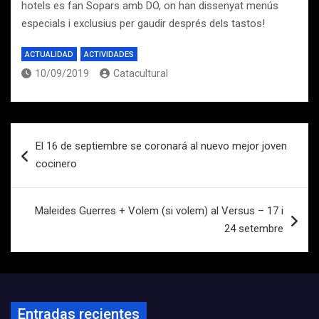
hotels es fan Sopars amb DO, on han dissenyat menús
especials i exclusius per gaudir després dels tastos!
ACTUALIDAD
ACTIVIDADES
10/09/2019
Catacultural
Navegación
El 16 de septiembre se coronará al nuevo mejor joven
de
cocinero
entradas
Maleides Guerres + Volem (si volem) al Versus – 17 i
24 setembre
Entradas recientes