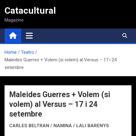
Saltar
Catacultural
al
contenido
Magazine
Home
Teatro
Maleides Guerres + Volem (si volem) al Versus – 17 i 24
setembre
Maleides Guerres + Volem (si
volem) al Versus – 17 i 24
setembre
CARLES BELTRAN / NAMINA / LALI BARENYS