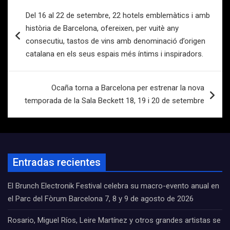
Navegación
Del 16 al 22 de setembre, 22 hotels emblemàtics i amb
de
història de Barcelona, ofereixen, per vuitè any
entradas
consecutiu, tastos de vins amb denominació d’origen
catalana en els seus espais més íntims i inspiradors.
Ocaña torna a Barcelona per estrenar la nova
temporada de la Sala Beckett 18, 19 i 20 de setembre
Entradas recientes
El Brunch Electronik Festival celebra su macro-evento anual en
el Parc del Fòrum Barcelona 7, 8 y 9 de agosto de 2026
Rosario, Miguel Ríos, Leire Martínez y otros grandes artistas se