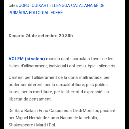
cites
JORDI CUIXART
i
LLENGUA CATALANA 6È DE
PRIMÀRIA EDITORIAL EDEBÉ
Dimarts 24 de setembre 20.30h
VOLEM (si volem)
música cant i paraula a favor de les
lluites d’alliberament, individual i col·lectiu, èpic i silenciós.
Cantem per l alliberament de la dona maltractada, per
poder ser diferent, per la sexualitat lliure, pels pobles
lliures, per la mort lliure, per la llibertat d expressió i la
llibertat de pensament.
De Sara Bailac i Enric Casasses a Ovidi Montllor, passant
per Miguel Hernández amb Nanas de la cebolla,
Shakespeare i Martí i Pol.