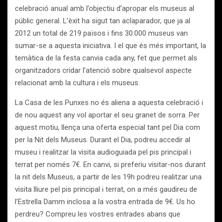
celebració anual amb l’objectiu d’apropar els museus al
públic general. L’èxit ha sigut tan aclaparador, que ja al
2012 un total de 219 països i fins 30.000 museus van
sumar-se a aquesta iniciativa. I el que és més important, la
temàtica de la festa canvia cada any, fet que permet als
organitzadors cridar l’atenció sobre qualsevol aspecte
relacionat amb la cultura i els museus.
La Casa de les Punxes no és aliena a aquesta celebració i
de nou aquest any vol aportar el seu granet de sorra. Per
aquest motiu, llença una oferta especial tant pel Dia com
per la Nit dels Museus. Durant el Dia, podreu accedir al
museu i realitzar la visita audioguiada pel pis principal i
terrat per només 7€. En canvi, si preferiu visitar-nos durant
la nit dels Museus, a partir de les 19h podreu realitzar una
visita lliure pel pis principal i terrat, on a més gaudireu de
l’Estrella Damm inclosa a la vostra entrada de 9€. Us ho
perdreu? Compreu les vostres entrades abans que