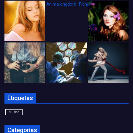
Animalkingdom_FichaCine
Etiquetas
Música
Categorías