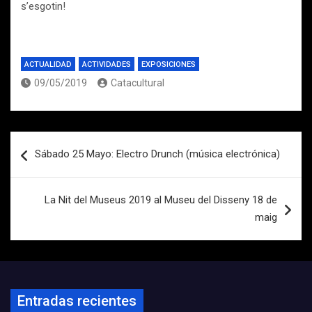
s’esgotin!
ACTUALIDAD
ACTIVIDADES
EXPOSICIONES
09/05/2019
Catacultural
Navegación
Sábado 25 Mayo: Electro Drunch (música electrónica)
de
entradas
La Nit del Museus 2019 al Museu del Disseny 18 de
maig
Entradas recientes