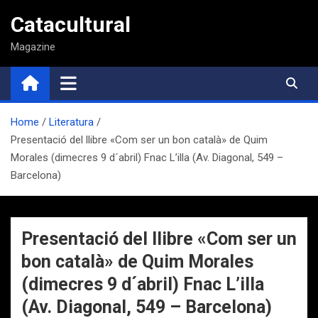
Saltar
Catacultural
al
contenido
Magazine
Home
Literatura
Presentació del llibre «Com ser un bon català» de Quim
Morales (dimecres 9 d´abril) Fnac L’illa (Av. Diagonal, 549 –
Barcelona)
Presentació del llibre «Com ser un
bon català» de Quim Morales
(dimecres 9 d´abril) Fnac L’illa
(Av. Diagonal, 549 – Barcelona)