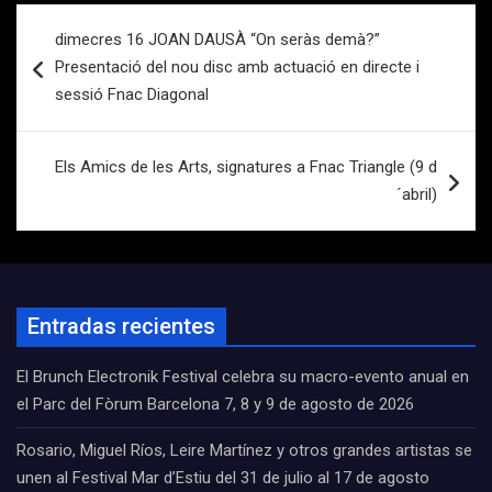
Navegación
dimecres 16 JOAN DAUSÀ “On seràs demà?”
de
Presentació del nou disc amb actuació en directe i
entradas
sessió Fnac Diagonal
Els Amics de les Arts, signatures a Fnac Triangle (9 d
´abril)
Entradas recientes
El Brunch Electronik Festival celebra su macro-evento anual en
el Parc del Fòrum Barcelona 7, 8 y 9 de agosto de 2026
Rosario, Miguel Ríos, Leire Martínez y otros grandes artistas se
unen al Festival Mar d’Estiu del 31 de julio al 17 de agosto