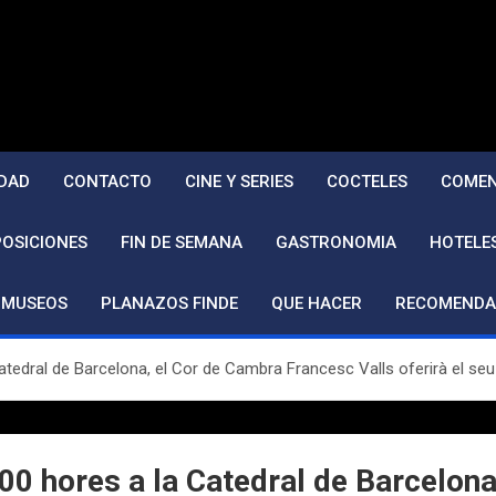
DAD
CONTACTO
CINE Y SERIES
COCTELES
COMEN
POSICIONES
FIN DE SEMANA
GASTRONOMIA
HOTELE
MUSEOS
PLANAZOS FINDE
QUE HACER
RECOMENDA
atedral de Barcelona, el Cor de Cambra Francesc Valls oferirà el seu
.00 hores a la Catedral de Barcelon