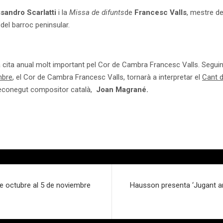
sandro Scarlatti
i la
Missa de difunts
de
Francesc Valls
, mestre de
del barroc peninsular.
 cita anual molt important pel Cor de Cambra Francesc Valls. Seguint 
mbre
, el Cor de Cambra Francesc Valls, tornarà a interpretar el
Cant de
l reconegut compositor català,
Joan Magrané.
 de octubre al 5 de noviembre
Hausson presenta ‘Jugant am