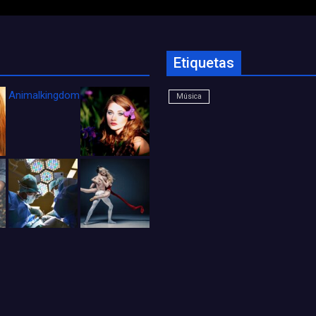
Etiquetas
Animalkingdom_FichaCine
Música