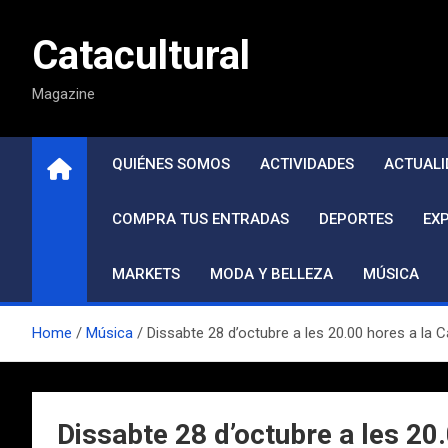
Saltar
al
Catacultural
contenido
Magazine
QUIÉNES SOMOS
ACTIVIDADES
ACTUALI
COMPRA TUS ENTRADAS
DEPORTES
EX
MARKETS
MODA Y BELLEZA
MÚSICA
Home
Música
Dissabte 28 d’octubre a les 20.00 hores a la C
Dissabte 28 d’octubre a les 20