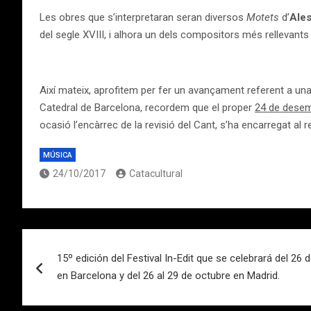
Les obres que s’interpretaran seran diversos
Motets
d’
Ales
del segle XVIII, i alhora un dels compositors més rellevants 
Així mateix, aprofitem per fer un avançament referent a una
Catedral de Barcelona, recordem que el proper
24 de dese
ocasió l’encàrrec de la revisió del Cant, s’ha encarregat a
MÚSICA
24/10/2017
Catacultural
Navegación
15º edición del Festival In-Edit que se celebrará del 26
de
en Barcelona y del 26 al 29 de octubre en Madrid.
entradas