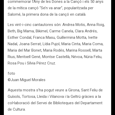
commemorar l’Any de les Dones a la Cançó i els 50 anys
de la mítica cançó “Se’n va anar”, popularitzada per
Salomé, la primera dona de la cançó en català.
Les vint-i-cinc cantautores són: Andrea Motis, Anna Roig,
Beth, Big Mama, Bikimel, Carme Canela, Clara Andrés,
Esther Condal, Franca Masu, Guillermina Motta, Ivette
Nadal, Joana Serrat, Lídia Pujol, Maria Cinta, Maria Coma,
Maria del Mar Bonet, Maria Rodés, Marina Rossell, Marta
Rius, Meritxell Gené, Montse Castellà, Névoa, Núria Feliu,
Rosa Pou i Sílvia Pérez Cruz.
foto
©Juan Miguel Morales
Aquesta mostra s’ha pogut veure a Girona, Sant Feliu de
Guíxols, Tortosa, Lleida i Vilanova i la Geltrú gràcies a la
col•laboració del Servei de Biblioteques del Departament
de Cultura.