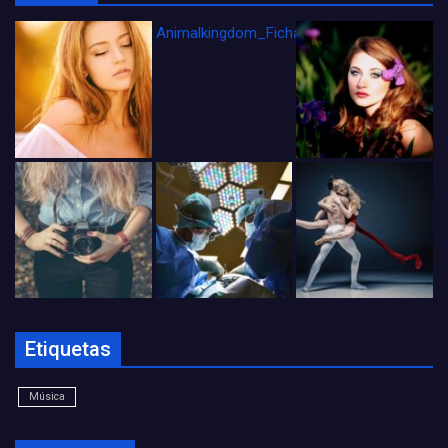
Animalkingdom_FichaCine
Etiquetas
Música