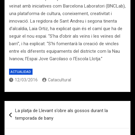
veïnat amb iniciatives com Barcelona Laboratori (BNCLab),
una plataforma de cultura, coneixement, creativitat i
innovació. La regidora de Sant Andreu i segona tinenta
d’alcaldia, Laia Ortiz, ha explicat quin és el camí que ha de
seguir el nou espai. “S’ha d’obrir als veïns i les veïnes del
barri”, i ha explicat: “S’hi fomentarà la creació de vincles
entre els diferents equipaments del districte com la Nau
Ivanow, l’Espai Jove Garcilaso o l‘Escola Llotja.”
ACTUALIDAD
12/03/2016
Catacultural
Navegación
La platja de Llevant s’obre als gossos durant la
de
temporada de bany
entradas