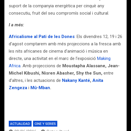
suport de la companyia energètica per cinquè any
consecutiu, fruit del seu compromís social i cultural.
I a més:
Africalisme al Pati de les Dones
: Els divendres 12, 19 i 26
d’agost comptarem amb més projeccions a la fresca amb
les nits africanes de cinema d’animació i música en
directe, una activitat en el marc de l’exposició
Making
Africa
. Amb projeccions de
Moustapha Alassane, Jean-
Michel Kibushi, Nisren Abasher, Shy the Sun,
entre
d’altres, i les actuacions de
Nakany Kanté
,
Anita
Zengeza
i
Mû-Mban
.
ACTUALIDAD
CINE Y SERIES