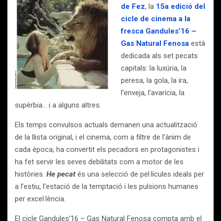
de Fez
, la
15a edició del
cicle de cinema a la
fresca Gandules’16 –
Gas Natural Fenosa
està
dedicada als set pecats
capitals: la luxúria, la
peresa, la gola, la ira,
l’enveja, l’avarícia, la
supèrbia… i a alguns altres.
Els temps convulsos actuals demanen una actualització
de la llista original, i el cinema, com a filtre de l’ànim de
cada època, ha convertit els pecadors en protagonistes i
ha fet servir les seves debilitats com a motor de les
històries.
He pecat
és una selecció de pel·lícules ideals per
a l’estiu, l’estació de la temptació i les pulsions humanes
per excel·lència.
El cicle Gandules’16 – Gas Natural Fenosa compta amb el