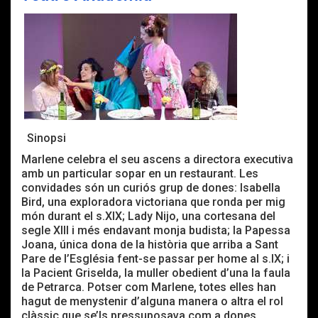
Sinopsi
Marlene celebra el seu ascens a directora executiva
amb un particular sopar en un restaurant. Les
convidades són un curiós grup de dones: Isabella
Bird, una exploradora victoriana que ronda per mig
món durant el s.XIX; Lady Nijo, una cortesana del
segle XIII i més endavant monja budista; la Papessa
Joana, única dona de la història que arriba a Sant
Pare de l’Església fent-se passar per home al s.IX; i
la Pacient Griselda, la muller obedient d’una la faula
de Petrarca. Potser com Marlene, totes elles han
hagut de menystenir d’alguna manera o altra el rol
clàssic que se’ls pressuposava com a dones.