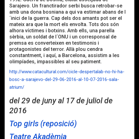
Sarajevo. Un franctirador serbi busca retrobar-se
amb una dona bosniana a qui va estimar abans de l
´inici de la guerra. Cap dels dos amants pot ser el
mateix ara que la mort els envolta. Tots dos són
alhora víctimes i botxins. Amb ells, una parella
sèrbia, un soldat de l´ONU i un corresponsal de
premsa es converteixen en testimonis i
protagonistes del terror. Allà plou cendra
constantment, i aquí, a Barcelona, assistim a les
olimpíades, impassibles al seu patiment.
http://www.catacultural.com/cicle-despertalab-no-hi-ha-
bosc-a-sarajevo-del-29-06-2016-al-10-07-2016-sala-
atrium/
del 29 de juny al 17 de juliol de
2016
Top girls (reposició)
Teatre Akadèmia