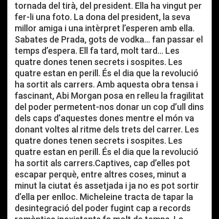
tornada del tirà, del president. Ella ha vingut per
fer-li una foto. La dona del president, la seva
millor amiga i una intèrpret l’esperen amb ella.
Sabates de Prada, gots de vodka… fan passar el
temps d’espera. Ell fa tard, molt tard… Les
quatre dones tenen secrets i sospites. Les
quatre estan en perill. És el dia que la revolució
ha sortit als carrers. Amb aquesta obra tensa i
fascinant, Abi Morgan posa en relleu la fragilitat
del poder permetent-nos donar un cop d’ull dins
dels caps d’aquestes dones mentre el món va
donant voltes al ritme dels trets del carrer. Les
quatre dones tenen secrets i sospites. Les
quatre estan en perill. És el dia que la revolució
ha sortit als carrers.Captives, cap d’elles pot
escapar perquè, entre altres coses, minut a
minut la ciutat és assetjada i ja no es pot sortir
d’ella per enlloc. Micheleine tracta de tapar la
desintegració del poder fugint cap a records