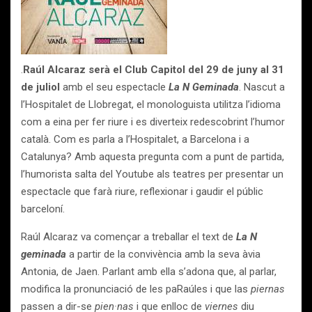
.
Raúl Alcaraz serà el Club Capitol del
29 de juny al 31
de juliol
amb el seu espectacle
La N
Geminada
. Nascut a
l’Hospitalet de Llobregat, el monologuista utilitza l’idioma
com a eina per fer riure i es diverteix redescobrint l’humor
català. Com es parla a l’Hospitalet, a Barcelona i a
Catalunya? Amb aquesta pregunta com a punt de partida,
l’humorista salta del Youtube als teatres per presentar un
espectacle que farà riure, reflexionar i gaudir el públic
barceloní.
Raúl Alcaraz va començar a treballar el text de
La N
geminada
a partir de la convivència amb la seva àvia
Antonia, de Jaen. Parlant amb ella s’adona que, al parlar,
modifica la pronunciació de les paRaúles i que las
piernas
passen a dir-se
pien·nas
i que enlloc de
viernes
diu