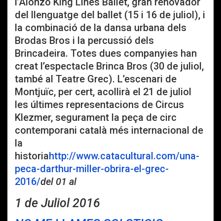
l’Alonzo King Lines Ballet, gran renovador
del llenguatge del ballet (15 i 16 de juliol), i
la combinació de la dansa urbana dels
Brodas Bros i la percussió dels
Brincadeira. Totes dues companyies han
creat l’espectacle Brinca Bros (30 de juliol,
també al Teatre Grec). L’escenari de
Montjuïc, per cert, acollirà el 21 de juliol
les últimes representacions de Circus
Klezmer, segurament la peça de circ
contemporani català més internacional de
la
historia
http://www.catacultural.com/una-
peca-darthur-miller-obrira-el-grec-
2016/
del 01 al
1 de Juliol 2016