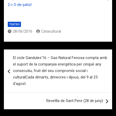
2-i-3-de-juliol/
TEATRO
28/06/2016
Catacultural
Navegación
El cicle Gandules’16 – Gas Natural Fenosa compta amb
de
el suport de la companyia energètica per cinquè any
entradas
consecutiu, fruit del seu compromís social i
culturalCada dimarts, dimecres i dijous, del 9 al 25
d’agost.
Revetlla de Sant Pere (28 de juny)