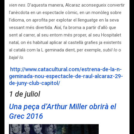
vien·nes
. D’aquesta manera, Alcaraz aconsegueix convertir
l’anècdota en un espectacle còmic, en un monòleg sobre
l’idioma, on aprofita per explotar el llenguatge en la seva
vessant més divertida. Així, fa broma a partir d’allò que
sent al carrer, al seu entorn més proper, al seu Hospitalet
natal, on és habitual aplicar al castellà grafies ja existents
al català com la L geminada dient, per exemple,
subil·lo
o
bajal·lo.
http://www.catacultural.com/estrena-de-la-n-
geminada-nou-espectacle-de-raul-alcaraz-29-
de-juny-club-capitol/
1 de juliol
Una peça d’Arthur Miller obrirà el
Grec 2016