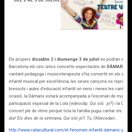
DEL 2 AL 3 DE JULIOL
Els propers
dissabte 2 i diumenge 3 de juliol
es podran veure 
Barcelona els cinc únics concerts-espectacles de
DÀMARIS G
cantant pedagoga i musicoterapeuta s’ha convertit en els darrer
infantil musical per excel·lència, les seves cançons es reprodu
bressols i aules d’educació infantil on nens i nenes les canten 
ocasió, la Dàmaris estarà acompanyada a l’escenari de musics co
participació especial de la Lola (videoclip:
Qui sóc jo?
) i la Cate
concert ple de ritme perquè tota la família pugui cantar els s
dia! Els dies de la setmana, Qui sóc jo?, Tu, l’Abecedari…
http://www.catacultural.com/el-fenomen-infantil-damaris-gelaber