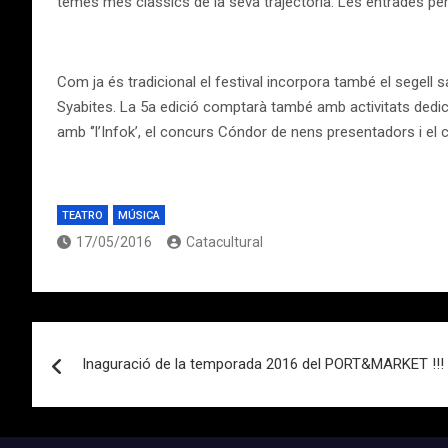
temes més clàssics de la seva trajectòria. Les entrades per 
Com ja és tradicional el festival incorpora també el segell sa
Syabites. La 5a edició comptarà també amb activitats dedic
amb ‘’l’Infok’, el concurs Cóndor de nens presentadors i e
TEATRO
MÚSICA
17/05/2016
Catacultural
Navegación
Inaguració de la temporada 2016 del PORT&MARKET !!!
de
entradas