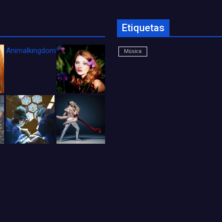
Etiquetas
Animalkingdom_FichaCine
Música