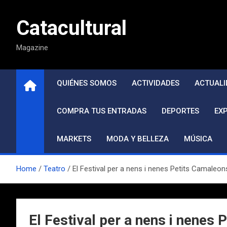
Saltar
al
Catacultural
contenido
Magazine
QUIÉNES SOMOS
ACTIVIDADES
ACTUALI
COMPRA TUS ENTRADAS
DEPORTES
EX
MARKETS
MODA Y BELLEZA
MÚSICA
Home
Teatro
El Festival per a nens i nenes Petits Camaleon
El Festival per a nens i nenes