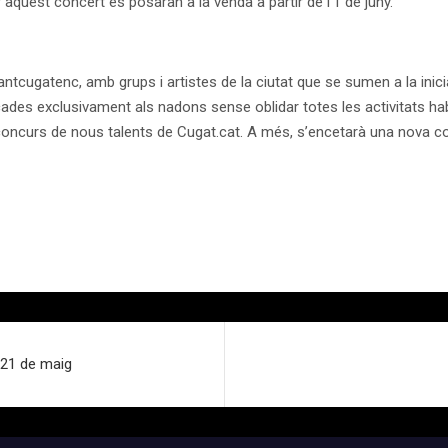
aquest concert es posaran a la venda a partir de l’1 de juny.
ntcugatenc, amb grups i artistes de la ciutat que se sumen a la iniciat
ades exclusivament als nadons sense oblidar totes les activitats ha
l concurs de nous talents de Cugat.cat. A més, s’encetarà una nova 
 21 de maig