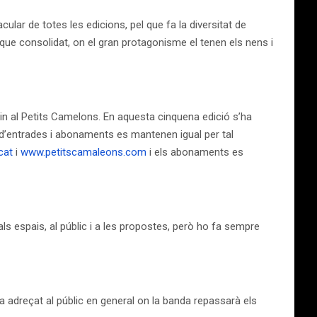
acular de totes les edicions, pel que fa la diversitat de
ue consolidat, on el gran protagonisme el tenen els nens i
in al Petits Camelons. En aquesta cinquena edició s’ha
a d’entrades i abonaments es mantenen igual per tal
cat
i
www.petitscamaleons.com
i els abonaments es
 als espais, al públic i a les propostes, però ho fa sempre
 adreçat al públic en general on la banda repassarà els