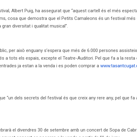
festival, Albert Puig, ha assegurat que “aquest cartell és el més espect
ms, cosa que demostra que el Petits Camaleons és un festival més q
gran diversitat i qualitat musical”.
úblic, per això enguany s’espera que més de 6.000 persones assisteix
s a tots els espais, excepte el Teatre-Auditori. Pel que fa a la rest
 entrades ja estan a la venda i es poden comprar a
www.tasantcugat.
que “un dels secrets del festival és que creix any rere any, pel que fa
ebrarà el divendres 30 de setembre amb un concert de Sopa de Cabra