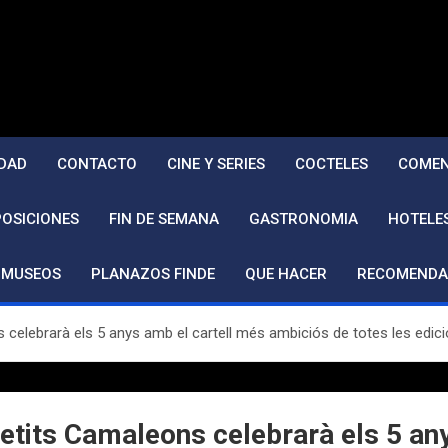
DAD
CONTACTO
CINE Y SERIES
COCTELES
COMEN
POSICIONES
FIN DE SEMANA
GASTRONOMIA
HOTELE
MUSEOS
PLANAZOS FINDE
QUE HACER
RECOMENDA
s celebrarà els 5 anys amb el cartell més ambiciós de totes les edici
 Petits Camaleons celebrarà els 5 a