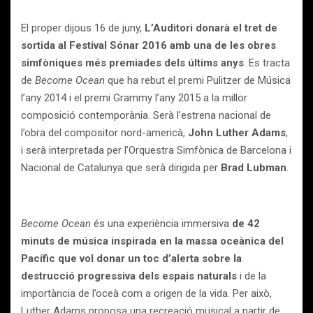
El proper dijous 16 de juny,
L’Auditori donarà el tret de
sortida al Festival Sónar 2016 amb una de les obres
simfòniques més premiades dels últims anys
. Es tracta
de
Become Ocean
que ha rebut el premi Pulitzer de Música
l’any 2014 i el premi Grammy l’any 2015 a la millor
composició contemporània. Serà l’estrena nacional de
l’obra del compositor nord-americà,
John Luther Adams
,
i serà interpretada per l’Orquestra Simfònica de Barcelona i
Nacional de Catalunya que serà dirigida per
Brad Lubman
.
Become Ocean
és una experiència immersiva
de 42
minuts de música inspirada en la massa oceànica del
Pacífic que vol donar un toc d’alerta sobre la
destrucció progressiva dels espais naturals
i de la
importància de l’oceà com a origen de la vida. Per això,
Luther Adams proposa una recreació musical a partir de