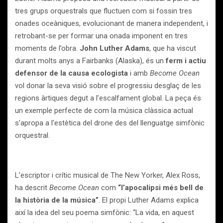
tres grups orquestrals que fluctuen com si fossin tres
onades oceàniques, evolucionant de manera independent, i
retrobant-se per formar una onada imponent en tres
moments de l’obra.
John Luther Adams
, que ha viscut
durant molts anys a Fairbanks (Alaska), és un
ferm i actiu
defensor de la causa ecologista
i amb
Become Ocean
vol donar la seva visió sobre el progressiu desglaç de les
regions àrtiques degut a l’escalfament global. La peça és
un exemple perfecte de com la música clàssica actual
s’apropa a l’estètica del drone des del llenguatge simfònic
orquestral.
L’escriptor i crític musical de The New Yorker, Alex Ross,
ha descrit
Become Ocean
com
“l’apocalipsi més bell de
la història de la música”
. El propi Luther Adams explica
així la idea del seu poema simfònic: “La vida, en aquest