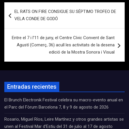
Navegación
EL RATS ON FIRE CONSIGUE SU SÉPTIMO TROFEO DE
de
VELA CONDE DE GODÓ
entradas
Entre el 7 i l’11 de juny, el Centre Cívic Convent de Sant
Agustí (Comerç, 36) acull les activitats de la desena
edició de la Mostra Sonora i Visual
Entradas recientes
El Brunch Electronik Festival celebra su macro-evento anual en
el Parc del Fòrum Barcelona 7, 8 y 9 de agosto de 2026
Rosario, Miguel Ríos, Leire Martínez y otros grandes artistas se
unen al Festival Mar d’Estiu del 31 de julio al 17 de agosto