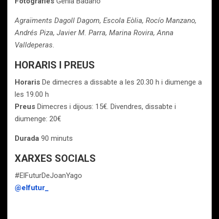
Fotografies
Genia Badano
Agraïments Dagoll Dagom, Escola Eòlia, Rocío Manzano,
Andrés Piza, Javier M. Parra, Marina Rovira, Anna
Valldeperas.
HORARIS I PREUS
Horaris
De dimecres a dissabte a les 20.30 h i diumenge a
les 19.00 h
Preus
Dimecres i dijous: 15€. Divendres, dissabte i
diumenge: 20€
Durada
90 minuts
XARXES SOCIALS
#ElFuturDeJoanYago
@elfutur_