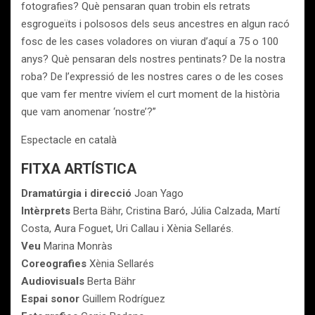
fotografies? Què pensaran quan trobin els retrats
esgrogueïts i polsosos dels seus ancestres en algun racó
fosc de les cases voladores on viuran d’aquí a 75 o 100
anys? Què pensaran dels nostres pentinats? De la nostra
roba? De l’expressió de les nostres cares o de les coses
que vam fer mentre vivíem el curt moment de la història
que vam anomenar ‘nostre’?”
Espectacle en català
FITXA ARTÍSTICA
Dramatúrgia i direcció
Joan Yago
Intèrprets
Berta Bähr, Cristina Baró, Júlia Calzada, Martí
Costa, Aura Foguet, Uri Callau i Xènia Sellarés.
Veu
Marina Monràs
Coreografies
Xènia Sellarés
Audiovisuals
Berta Bähr
Espai sonor
Guillem Rodríguez