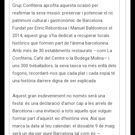
Grup Confiteria aprofita aquesta ocasió per
reafirmar la seva missió: preservar i potenciar el ric
patrimoni cultural i gastronòmic de Barcelona.
Fundat per Enric Rebordosa i Manuel Baldovinos el
2014, aquest grup s’ha dedicat a recuperar locals
històrics que formen part de l’ànima barcelonina.
Amb més de 30 establiments restaurats —com La
Confiteria, Cafè del Centre o la Bodega Molina— i
uns 300 treballadors, la seva tasca va més enllà dels
fogons, recordant-nos que cada plat i cada espai té
una història darrere digna de ser explicada.
Aquest gran esdeveniment no només serà una
festa: és una declaració d’amor cap a les arrels de
Barcelona i una invitació a tots aquells que vulguin
formar part d’aquest xic d’història viva. Així que
marca la data al teu calendari: el dissabte 9 de maig
serà un dia per viure Barcelona tal com és —