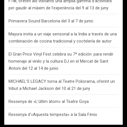
F1®, oferint als visitants una amplia gamma d’activitats
per gaudir al màxim de l’experiència del 9 al 13 de juny.
Primavera Sound Barcelona del 3 al 7 de junio
Mayura invita a un viaje sensorial a la India a través de una
combinación de cocina tradicional y coctelería de autor
El Gran Price Vinyl Fest celebra su 7ª edición: para rendir
homenaje al vinilo y la cultura DJ en el Mercat de Sant
Antoni del 12 al 14 de junio
MICHAEL’S LEGACY torna al Teatre Poliorama, oferint un
tribut a Michael Jackson del 10 al 21 de juny
Ressenya de «L’últim àtom» al Teatre Goya
Ressenya d'»Aquesta tempesta» a la Sala Fènix