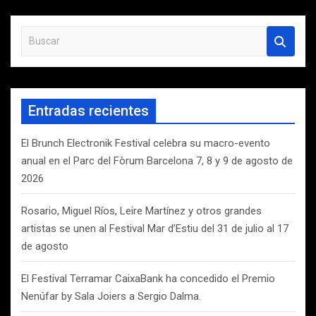
B
u
s
c
a
Entradas recientes
r
El Brunch Electronik Festival celebra su macro-evento
anual en el Parc del Fòrum Barcelona 7, 8 y 9 de agosto de
2026
Rosario, Miguel Ríos, Leire Martínez y otros grandes
artistas se unen al Festival Mar d’Estiu del 31 de julio al 17
de agosto
El Festival Terramar CaixaBank ha concedido el Premio
Nenúfar by Sala Joiers a Sergio Dalma.