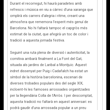
Durant el recorregut, hi haurà paradetes amb
refrescs i música en viu a càrrec d’una xaranga que
omplirà els carrers d’alegria i ritme, creant una
atmosfera que rememora l’esperit més genuí de
Barcelona. No hi faltarà tampoc el capgròs més
estimat de la ciutat, que afegirà un toc de color i
tradició a aquesta jornada festiva.
Seguint una ruta plena de diversió i autenticitat, la
comitiva arribarà finalment a La Font del Gat,
situada als jardins de Laribal a Montjuïc. Aquest
indret dissenyat per Puig i Cadafalch ha estat un
símbol de la història barcelonina, escenari de
diverses trobades populars des del segle XIX,
incloent-hi les famoses arrossades organitzades
per la llegendària Colla de l’Arròs. I per descomptat,
aquesta tradició no faltarà en aquest aniversari: es
podrà gaudir d’una arrossada popular a un preu