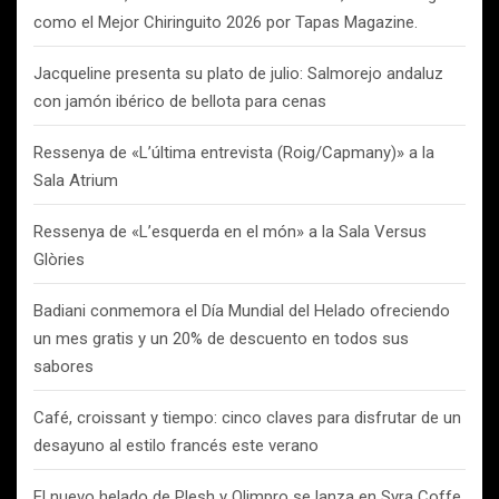
como el Mejor Chiringuito 2026 por Tapas Magazine.
Jacqueline presenta su plato de julio: Salmorejo andaluz
con jamón ibérico de bellota para cenas
Ressenya de «L’última entrevista (Roig/Capmany)» a la
Sala Atrium
Ressenya de «L’esquerda en el món» a la Sala Versus
Glòries
Badiani conmemora el Día Mundial del Helado ofreciendo
un mes gratis y un 20% de descuento en todos sus
sabores
Café, croissant y tiempo: cinco claves para disfrutar de un
desayuno al estilo francés este verano
El nuevo helado de Plesh y Olimpro se lanza en Syra Coffe