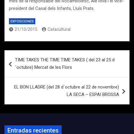
més de la responsable del Rocambolesc, Ale Riva i el vice-
president del Casal dels Infants, Lluís Prats.
EXPOSICIONES
21/10/2015
Catacultural
Navegación
TIME TAKES THE TIME TIME TAKES ( del 23 al 25 d
de
´octubre) Mercat de les Flors
entradas
EL BON LLADRE (del 28 d´octubre al 22 de novembre)
LA SECA – ESPAI BROSSA
Entradas recientes