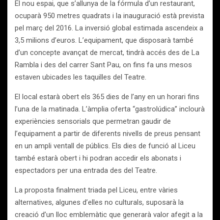
El nou espai, que s’allunya de la fórmula d’un restaurant,
ocuparà 950 metres quadrats i la inauguració està prevista
pel març del 2016. La inversió global estimada ascendeix a
3,5 milions d’euros. L’equipament, que disposarà també
d’un concepte avançat de mercat, tindrà accés des de La
Rambla i des del carrer Sant Pau, on fins fa uns mesos
estaven ubicades les taquilles del Teatre.
El local estarà obert els 365 dies de l’any en un horari fins
l’una de la matinada. L’àmplia oferta “gastrolúdica” inclourà
experiències sensorials que permetran gaudir de
l’equipament a partir de diferents nivells de preus pensant
en un ampli ventall de públics. Els dies de funció al Liceu
també estarà obert i hi podran accedir els abonats i
espectadors per una entrada des del Teatre.
La proposta finalment triada pel Liceu, entre vàries
alternatives, algunes d’elles no culturals, suposarà la
creació d’un lloc emblemàtic que generarà valor afegit a la