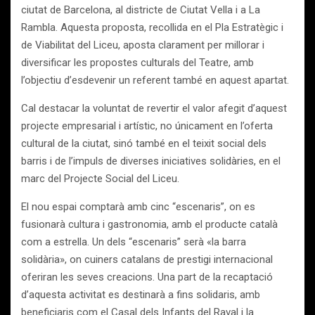
ciutat de Barcelona, al districte de Ciutat Vella i a La
Rambla. Aquesta proposta, recollida en el Pla Estratègic i
de Viabilitat del Liceu, aposta clarament per millorar i
diversificar les propostes culturals del Teatre, amb
l’objectiu d’esdevenir un referent també en aquest apartat.
Cal destacar la voluntat de revertir el valor afegit d’aquest
projecte empresarial i artístic, no únicament en l’oferta
cultural de la ciutat, sinó també en el teixit social dels
barris i de l’impuls de diverses iniciatives solidàries, en el
marc del Projecte Social del Liceu.
El nou espai comptarà amb cinc “escenaris”, on es
fusionarà cultura i gastronomia, amb el producte català
com a estrella. Un dels “escenaris” serà «la barra
solidària», on cuiners catalans de prestigi internacional
oferiran les seves creacions. Una part de la recaptació
d’aquesta activitat es destinarà a fins solidaris, amb
beneficiaris com el Casal dels Infants del Raval i la