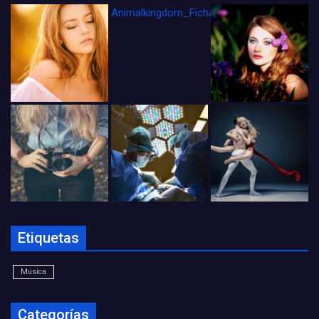
Animalkingdom_FichaCine
Etiquetas
Música
Categorías