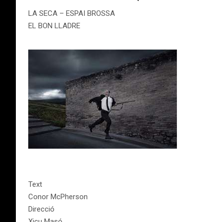
LA SECA – ESPAI BROSSA
EL BON LLADRE
Text
Conor McPherson
Direcció
Xicu Masó