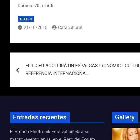
Durada: 70 minuts
TEATRO
21/10/2015
Catacultural
Navegación
EL LICEU ACOLLIRÀ UN ESPAI GASTRONÒMIC I CULTUR
de
REFERÈNCIA INTERNACIONAL
entradas
Entradas recientes
Gallery
El Brunch Electronik Festival celebra su
macro-evento anual en el Parc del Fòrum