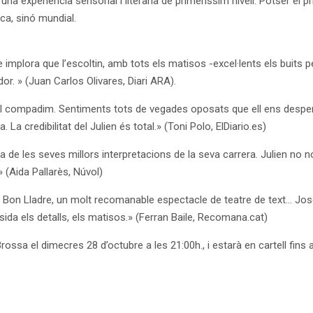
una experiència sensorial i literària de primeríssim nivell. Potser el
ca, sinó mundial.
 implora que l’escoltin, amb tots els matisos -excel·lents els buit
or. » (Juan Carlos Olivares, Diari ARA).
l compadim. Sentiments tots de vegades oposats que ell ens despert
a credibilitat del Julien és total.» (Toni Polo, ElDiario.es)
na de les seves millors interpretacions de la seva carrera. Julien no
» (Aida Pallarès, Núvol)
 El Bon Lladre, un molt recomanable espectacle de teatre de text… Jose
da els detalls, els matisos.» (Ferran Baile, Recomana.cat)
sa el dimecres 28 d’octubre a les 21:00h., i estarà en cartell fins 