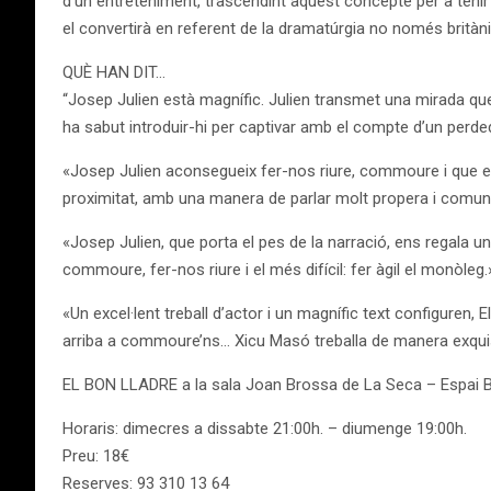
d’un entreteniment, trascendint aquest concepte per a tenir 
el convertirà en referent de la dramatúrgia no només britàni
QUÈ HAN DIT…
“Josep Julien està magnífic. Julien transmet una mirada que
ha sabut introduir-hi per captivar amb el compte d’un perded
«Josep Julien aconsegueix fer-nos riure, commoure i que e
proximitat, amb una manera de parlar molt propera i comuna. L
«Josep Julien, que porta el pes de la narració, ens regala u
commoure, fer-nos riure i el més difícil: fer àgil el monòleg.
«Un excel·lent treball d’actor i un magnífic text configuren,
arriba a commoure’ns… Xicu Masó treballa de manera exquisi
EL BON LLADRE a la sala Joan Brossa de La Seca – Espai Bros
Horaris: dimecres a dissabte 21:00h. – diumenge 19:00h.
Preu: 18€
Reserves: 93 310 13 64