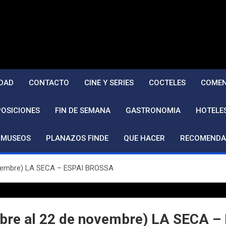
DAD
CONTACTO
CINE Y SERIES
COCTELES
COMEN
POSICIONES
FIN DE SEMANA
GASTRONOMIA
HOTELE
MUSEOS
PLANAZOS FINDE
QUE HACER
RECOMENDA
ovembre) LA SECA – ESPAI BROSSA
ubre al 22 de novembre) LA SECA 