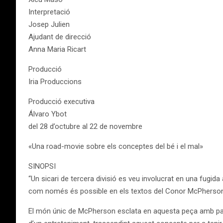
Interpretació
Josep Julien
Ajudant de direcció
Anna Maria Ricart
Producció
Iria Produccions
Producció executiva
Álvaro Ybot
del 28 d’octubre al 22 de novembre
«Una road-movie sobre els conceptes del bé i el mal»
SINOPSI
“Un sicari de tercera divisió es veu involucrat en una fugida 
com només és possible en els textos del Conor McPherson -
El món únic de McPherson esclata en aquesta peça amb parti