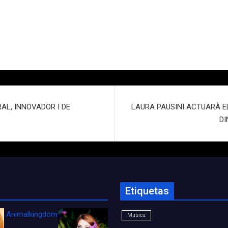
AL, INNOVADOR I DE
LAURA PAUSINI ACTUARÀ E
DI
Etiquetas
Animalkingdom_FichaCine
Música