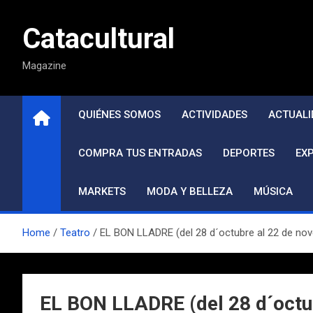
Saltar
al
Catacultural
contenido
Magazine
QUIÉNES SOMOS
ACTIVIDADES
ACTUALI
COMPRA TUS ENTRADAS
DEPORTES
EX
MARKETS
MODA Y BELLEZA
MÚSICA
Home
Teatro
EL BON LLADRE (del 28 d´octubre al 22 de n
EL BON LLADRE (del 28 d´oct