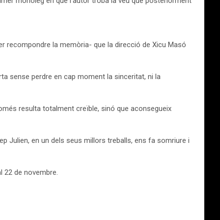
 primer monòleg en que l’autor troba la veu que posteriorment
s per recompondre la memòria- que la direcció de Xicu Masó
a sense perdre en cap moment la sinceritat, ni la
 només resulta totalment creïble, sinó que aconsegueix
p Julien, en un dels seus millors treballs, ens fa somriure i
al 22 de novembre.