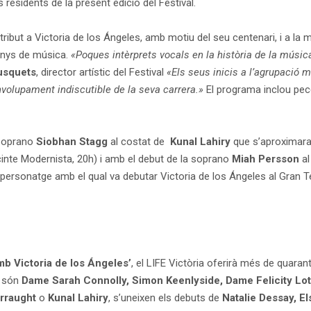
 residents de la present edició del Festival.
 tribut a Victoria de los Ángeles, amb motiu del seu centenari, i a la
 anys de música.
«Poques intèrprets vocals en la història de la música
usquets
, director artístic del Festival
«Els seus inicis a l’agrupació 
volupament indiscutible de la seva carrera.»
El programa inclou pec
 soprano
Siobhan Stagg
al costat de
Kunal Lahiry
que s’aproximaran
inte Modernista, 20h) i amb el debut de la soprano
Miah Persson
al
personatge amb el qual va debutar Victoria de los Ángeles al Gran Tea
mb Victoria de los Ángeles’
, el LIFE Victòria oferirà més de quarant
m són
Dame Sarah Connolly, Simon Keenlyside, Dame Felicity Lott
Erraught
o
Kunal Lahiry
, s’uneixen els debuts de
Natalie Dessay, El