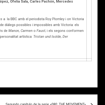
López, Ofelia Sala, Carles Pachón, Mercedes
cs
a la BBC amb el periodista Roy Plomley i on Victoria
 de diàlegs possibles i impossibles amb Victoria: els
més de
Manon, Carmen
o
Faust
; i els segons conformen
ersonalitat artística:
Tristan und Isolde, Der
Segundo capítulo de la serie «080: THE MOVEMENT»