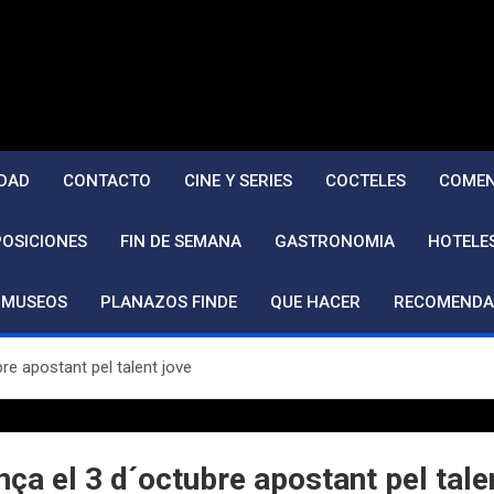
DAD
CONTACTO
CINE Y SERIES
COCTELES
COMEN
POSICIONES
FIN DE SEMANA
GASTRONOMIA
HOTELE
MUSEOS
PLANAZOS FINDE
QUE HACER
RECOMENDA
re apostant pel talent jove
ça el 3 d´octubre apostant pel tale