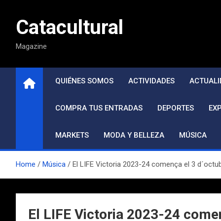
Saltar
al
Catacultural
contenido
Magazine
QUIÉNES SOMOS
ACTIVIDADES
ACTUALI
COMPRA TUS ENTRADAS
DEPORTES
EX
MARKETS
MODA Y BELLEZA
MÚSICA
Home
Música
El LIFE Victoria 2023-24 comença el 3 d´octub
El LIFE Victoria 2023-24 comen