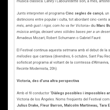
música clàssica. Lahiry i Labouredette són, a més, artistes
Junts interpreten el programa
Cinc segles de cançó
, un
distincions entre popular i culta, tot abordant cinc-cents
més, amb gust i rigor, com ho va fer Victoria»
diu
Marc B
música antiga, deixant unes sòlides bases per a un desen
Amadeus Mozart, Robert Schumann o Gabriel Fauré.
El Festival continua aquesta setmana amb el debut de la
mélodies
que cantava (divendres, 6 octubre, Sant Pau Rec
sofisticat programa al voltant de la comtessa d’Almaviva, 
Recinte Modernista, 20h).
Victoria, des d’una altra perspectiva
Amb el fil conductor
‘Diàlegs possibles i impossibles a
Victoria de los Ángeles. Noms freqüents del Festival co
Julius Drake, Fleur Barron, Malcolm Martineau, Tara 