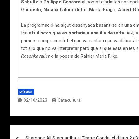
Schultz
o
Philippe Cassard
al costat d’artistes nacion
Gancedo, Natalia Labourdette, Marta Puig
o
Albert Gu
La programació ha sigut dissenyada basant-se en una ent
tria
els discos que es portaria a una illa deserta
. Així,
primers comprenen tot el que va cantar i que va deixar a
tot allò que no va interpretar però que sí que està en les
Rosenkavalier
o la poesia de Rainier Maria Rilke.
MÚSICA
02/10/2023
Catacultural
Navegación
Sharonne All Stars arriba al Teatre Condal el diluns 2 d