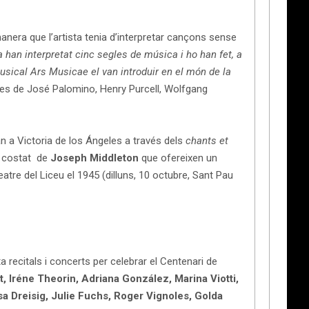
 manera que l’artista tenia d’interpretar cançons sense
 han interpretat cinc segles de música i ho han fet, a
musical Ars Musicae el van introduir en el món de la
es de José Palomino, Henry Purcell, Wolfgang
 a Victoria de los Ángeles a través dels
chants et
 costat de
Joseph Middleton
que ofereixen un
tre del Liceu el 1945 (dilluns, 10 octubre, Sant Pau
a recitals i concerts per celebrar el Centenari de
, Iréne Theorin, Adriana González, Marina Viotti,
sa Dreisig, Julie Fuchs, Roger Vignoles, Golda