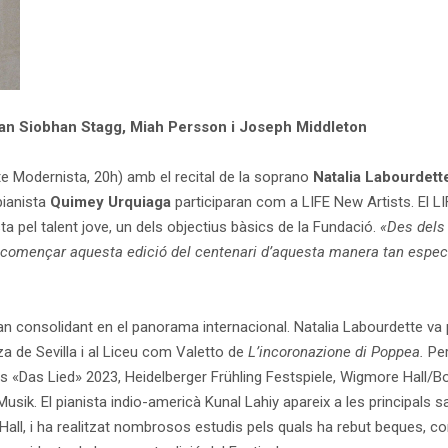
aran Siobhan Stagg, Miah Persson i Joseph Middleton
e Modernista, 20h) amb el recital de la soprano
Natalia Labourdett
 pianista
Quimey Urquiaga
participaran com a LIFE New Artists. El LI
a pel talent jove, un dels objectius bàsics de la Fundació.
«Des dels 
íem començar aquesta edició del centenari d’aquesta manera tan espec
n consolidant en el panorama internacional. Natalia Labourdette va 
a de Sevilla i al Liceu com Valetto de
L’incoronazione di Poppea.
Per
 «Das Lied» 2023, Heidelberger Frühling Festspiele, Wigmore Hall/Bol
sik. El pianista indio-americà Kunal Lahiy apareix a les principals
Hall, i ha realitzat nombrosos estudis pels quals ha rebut beques, c