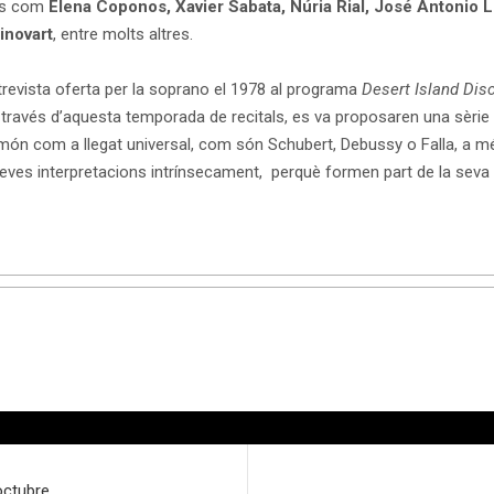
als com
Elena Coponos, Xavier Sabata, Núria Rial, José Antonio 
inovart
, entre molts altres.
revista oferta per la soprano el 1978 al programa
Desert Island Dis
 a través d’aquesta temporada de recitals, es va proposaren una sèrie
l món com a llegat universal, com són Schubert, Debussy o Falla, a 
 seves interpretacions intrínsecament, perquè formen part de la seva p
´octubre