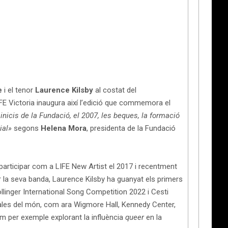
e
i el tenor
Laurence Kilsby
al costat del
FE Victoria inaugura així l’edició que commemora el
inicis de la Fundació, el 2007, les beques, la formació
ial»
segons
Helena Mora
, presidenta de la Fundació
participar com a LIFE New Artist el 2017 i recentment
 la seva banda, Laurence Kilsby ha guanyat els primers
linger International Song Competition 2022 i Cesti
 sales del món, com ara Wigmore Hall, Kennedy Center,
om per exemple explorant la influència
queer
en la