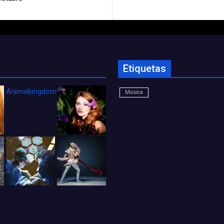
Etiquetas
Animalkingdom_FichaCine
Música