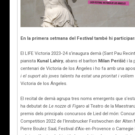
En la primera setmana del Festival també hi particip
El LIFE Victoria 2023-24 s’inaugura demà (Sant Pau Recint
pianista
Kunal Lahiry
, abans el baríton
Milan Perišić
i la
centenari de Victoria de los Ángeles i ho fa amb una apost
i el suport als joves talents ha estat una prioritat i vol
Victoria de los Ángeles.
El recital de demà agrupa tres noms emergents que s’esta
ha debutat de
Le nozze di Figaro
al Teatro de la Maestranz
premis dels principals concursos de Lied del món: Concurs
Competition 2022 de l’Innsbrucker Festwochen der Alten Mu
Pierre Boulez Saal, Festival d’Aix-en-Provence o Carnegie 