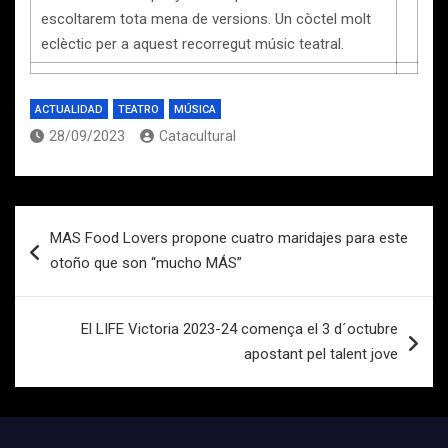
escoltarem tota mena de versions. Un còctel molt
eclèctic per a aquest recorregut músic teatral.
ACTUALIDAD
TEATRO
MÚSICA
28/09/2023
Catacultural
Navegación
MAS Food Lovers propone cuatro maridajes para este
de
otoño que son “mucho MÁS”
entradas
El LIFE Victoria 2023-24 comença el 3 d´octubre
apostant pel talent jove