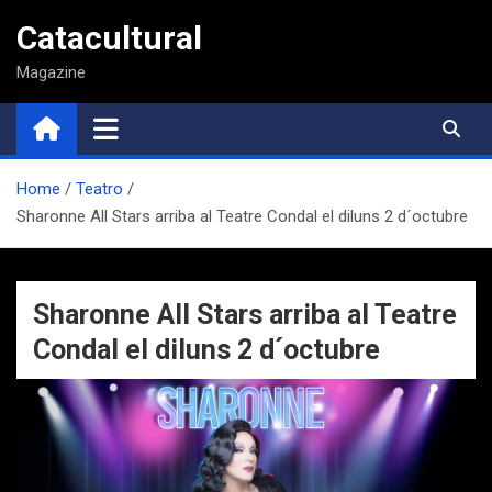
Saltar
Catacultural
al
contenido
Magazine
Home
Teatro
Sharonne All Stars arriba al Teatre Condal el diluns 2 d´octubre
Sharonne All Stars arriba al Teatre
Condal el diluns 2 d´octubre