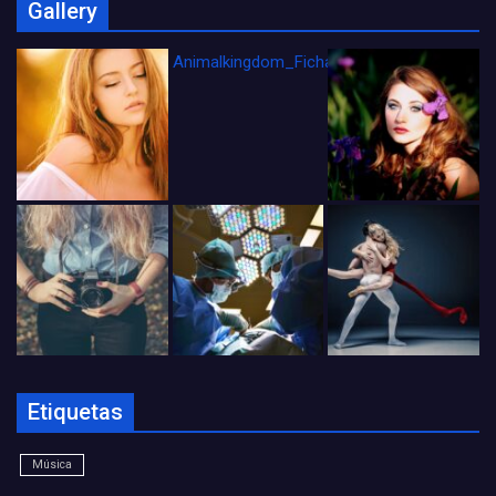
Gallery
Animalkingdom_FichaCine
Etiquetas
Música