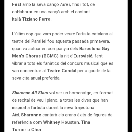
Fest
amb la seva cançó
Aire
i, fins i tot, de
col·laborar en una cançó amb el cantant
italià
Tiziano Ferro.
L’últim cop que vam poder veure l’artista catalana al
teatre del Paral·lel fou aquesta passada primavera,
quan va actuar en companyia dels
Barcelona Gay
Men’s Chorus (BGMC)
la nit d’
Eurovisió
, fent
vibrar a tots els fanàtics del concurs musical que es
van concentrar al
Teatre Condal
per a gaudir de la
seva cita anual preferida.
Sharonne All Stars
vol ser un homenatge, en format
de recital de veu i piano, a totes les dives que han
inspirat a l’artista durant la seva trajectòria.
Així,
Sharonne
cantarà els grans èxits de figures de
referència com
Whitney Houston
,
Tina
Turner
o
Cher
.