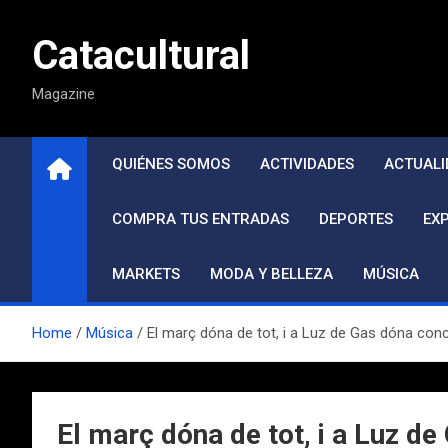
Saltar
al
Catacultural
contenido
Magazine
QUIÉNES SOMOS
ACTIVIDADES
ACTUALI
COMPRA TUS ENTRADAS
DEPORTES
EX
MARKETS
MODA Y BELLEZA
MÚSICA
Home
Música
El març dóna de tot, i a Luz de Gas dóna con
El març dóna de tot, i a Luz d