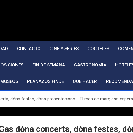
DAD
CONTACTO
CINE Y SERIES
COCTELES
COMEN
POSICIONES
FIN DE SEMANA
GASTRONOMIA
HOTELE
MUSEOS
PLANAZOS FINDE
QUE HACER
RECOMENDA
certs, dóna festes, dóna presentacions…. El mes de març ens espera
e Gas dóna concerts, dóna festes, d