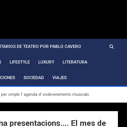
TARIOS DE TEATRO POR PABLO CAVERO
S
LIFESTYLE
LUXURY
LITERATURA
CIONES
SOCIEDAD
VIAJES
 per omplir l’ agenda d’ esdeveniments musicals
óna presentacions…. El mes de