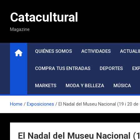
Saltar
al
Catacultural
contenido
Magazine
QUIÉNES SOMOS
ACTIVIDADES
ACTUALI
COMPRA TUS ENTRADAS
DEPORTES
EX
MARKETS
MODA Y BELLEZA
MÚSICA
Home
Exposiciones
El Nadal del Museu Nacional (19 i 20 d
El Nadal del Museu Nacional (