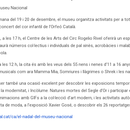
Museu Nacional
mana del 19 i 20 de desembre, el museu organitza activitats per a tots
 concert del cor infantil de l’Orfeó Català.
, a les 17 h, el Centre de les Arts del Circ Rogelio Rivel oferirà un e
haurà números col·lectius i individuals de pal xinès, acrobàcies i mal
ola.
 les 12 h, la cita és amb les veus dels 55 nens i nenes d’11 a 16 anys
usicals com ara Mamma Mia, Somriures i llàgrimes o Shrek i les na
er també una ocasió excelent per descobrir les exposicions tempor
e la modernitat, i Incòlume. Natures mortes del Segle d’Or i participar 
 animacions amb GIFs a la col·lecció d’art modern, i les activitats a
a de moda, a l’exposició Xavier Gosé, o descobrir els 26 reportatges i
.cat/ca/el-nadal-del-museu-nacional