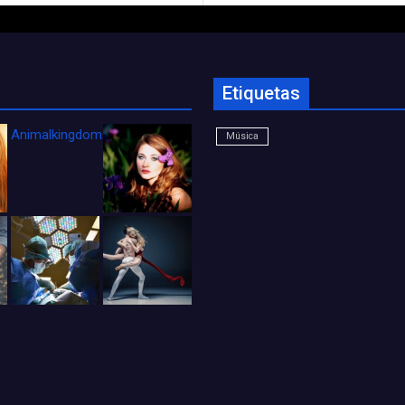
Etiquetas
Animalkingdom_FichaCine
Música