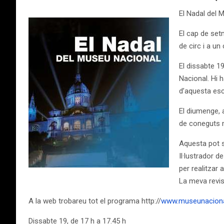
El Nadal del 
El cap de set
de circ i a un
El dissabte 19
Nacional. Hi 
d’aquesta esc
El diumenge, a
de coneguts m
Aquesta pot s
Il·lustrador d
per realitzar
La meva revist
A la web trobareu tot el programa http://
www.museunacional
Dissabte 19, de 17 h a 17.45 h