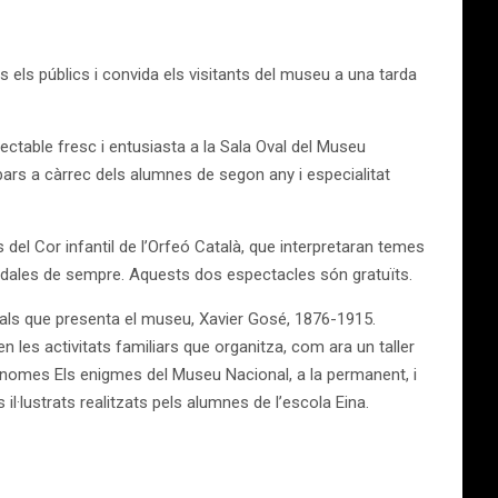
 els públics i convida els visitants del museu a una tarda
spectable fresc i entusiasta a la Sala Oval del Museu
abars a càrrec dels alumnes de segon any i especialitat
 del Cor infantil de l’Orfeó Català, que interpretaran temes
dales de sempre. Aquests dos espectacles són gratuïts.
als que presenta el museu, Xavier Gosé, 1876-1915.
en les activitats familiars que organitza, com ara un taller
utònomes Els enigmes del Museu Nacional, a la permanent, i
l·lustrats realitzats pels alumnes de l’escola Eina.