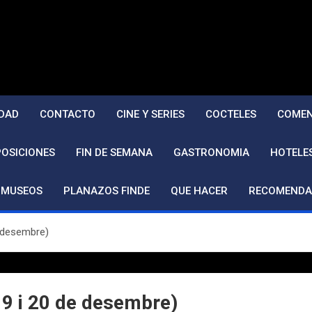
DAD
CONTACTO
CINE Y SERIES
COCTELES
COMEN
POSICIONES
FIN DE SEMANA
GASTRONOMIA
HOTELE
MUSEOS
PLANAZOS FINDE
QUE HACER
RECOMENDA
e desembre)
19 i 20 de desembre)