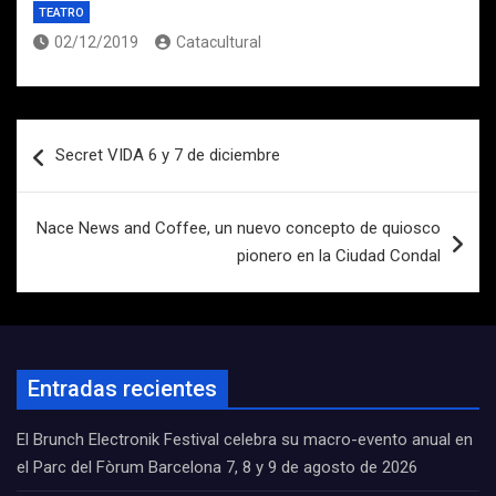
TEATRO
02/12/2019
Catacultural
Navegación
Secret VIDA 6 y 7 de diciembre
de
entradas
Nace News and Coffee, un nuevo concepto de quiosco
pionero en la Ciudad Condal
Entradas recientes
El Brunch Electronik Festival celebra su macro-evento anual en
el Parc del Fòrum Barcelona 7, 8 y 9 de agosto de 2026