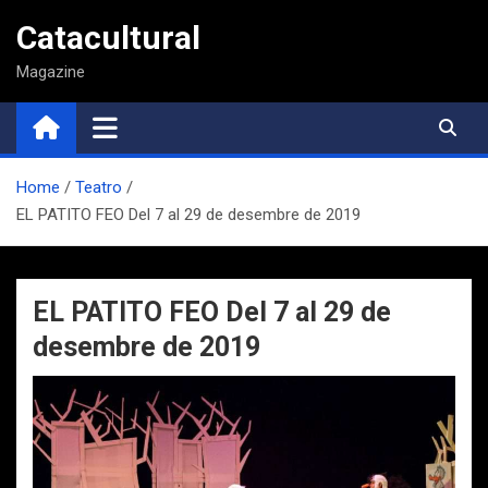
Saltar
Catacultural
al
contenido
Magazine
Home
Teatro
EL PATITO FEO Del 7 al 29 de desembre de 2019
EL PATITO FEO Del 7 al 29 de
desembre de 2019