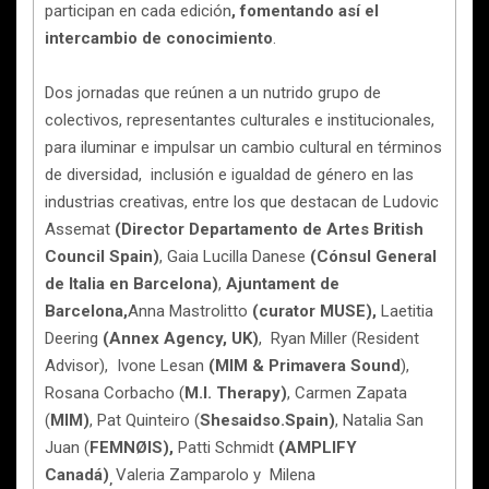
participan en cada edición
, fomentando así el
intercambio de conocimiento
.
Dos jornadas que reúnen a un nutrido grupo de
colectivos, representantes culturales e institucionales,
para iluminar e impulsar un cambio cultural en términos
de diversidad, inclusión e igualdad de género en las
industrias creativas, entre los que destacan de Ludovic
Assemat
(Director Departamento de Artes British
Council Spain)
, Gaia Lucilla Danese
(Cónsul General
de Italia en Barcelona)
,
Ajuntament de
Barcelona,
Anna Mastrolitto
(curator MUSE),
Laetitia
Deering
(Annex Agency, UK)
, Ryan Miller (Resident
Advisor), Ivone Lesan
(MIM & Primavera Sound
),
Rosana Corbacho (
M.I. Therapy)
, Carmen Zapata
(
MIM)
, Pat Quinteiro (
Shesaidso.Spain)
, Natalia San
Juan (
FEMNØIS),
Patti Schmidt
(AMPLIFY
Canadá)
Valeria Zamparolo y Milena
,