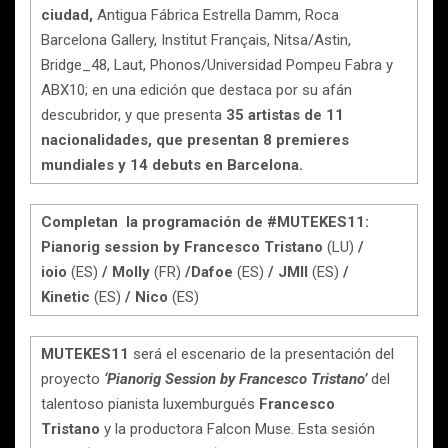
ciudad,
Antigua Fábrica Estrella Damm, Roca
Barcelona Gallery, Institut Français, Nitsa/Astin,
Bridge_48, Laut, Phonos/Universidad Pompeu Fabra y
ABX10; en una edición que destaca por su afán
descubridor, y que presenta
35 artistas de 11
nacionalidades, que presentan 8 premieres
mundiales y 14 debuts en Barcelona.
Completan la programación de #MUTEKES11:
Pianorig session by Francesco Tristano
(LU)
/
ioio
(ES)
/ Molly
(FR)
/
Dafoe
(ES)
/ JMII
(ES)
/
Kinetic
(ES)
/ Nico
(ES)
MUTEKES11
será el escenario de la presentación del
proyecto
‘Pianorig Session by Francesco Tristano’
del
talentoso pianista luxemburgués
Francesco
Tristano
y la productora Falcon Muse. Esta sesión