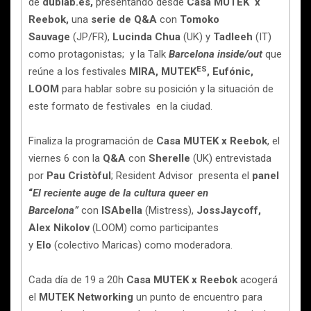
de
dublab.es,
presentando desde
Casa MUTEK x
Reebok,
una
serie de Q&A
con
Tomoko
Sauvage
(JP/FR),
Lucinda Chua
(UK) y
Tadleeh
(IT)
como protagonistas; y la Talk
Barcelona inside/out
que
ES
reúne a los festivales
MIRA, MUTEK
, Eufónic,
LOOM
para hablar sobre su posición y la situación de
este formato de festivales en la ciudad.
Finaliza la programación de
Casa MUTEK x Reebok
, el
viernes 6 con la
Q&A
con
Sherelle
(UK) entrevistada
por
Pau Cristòful
; Resident Advisor presenta el
panel
“
El reciente auge de la cultura queer en
Barcelona”
con
ISAbella
(Mistress),
JossJaycoff,
Alex Nikolov
(LOOM) como participantes
y
Elo
(colectivo Maricas) como moderadora.
Cada día de 19 a 20h
Casa MUTEK x Reebok
acogerá
el
MUTEK Networking
un punto de encuentro para