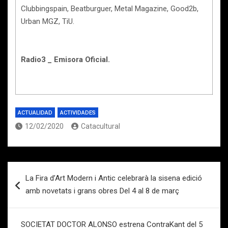
Clubbingspain, Beatburguer, Metal Magazine, Good2b,
Urban MGZ, TiU.
Radio3 _ Emisora Oficial.
ACTUALIDAD
ACTIVIDADES
12/02/2020
Catacultural
Navegación
La Fira d’Art Modern i Antic celebrarà la sisena edició
de
amb novetats i grans obres Del 4 al 8 de març
entradas
SOCIETAT DOCTOR ALONSO estrena ContraKant del 5