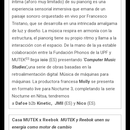
íntima (aforo muy limitado) de su pianorig es una
experiencia sensorial inmersiva que emana de un
paisaje sonoro orquestado en vivo por Francesco
Tristano, que se desarrolla en una intrincada amalgama
de luz y diseño. La música respira en armonía con la
estructura, el pianorig tiene su propio ritmo y llama a la
interacción con el espacio. De la mano de la ya estable
colaboración entre la Fundación Phonos de la UPF y
ES
MUTEK
llega
ioio
(ES) presentando
‘Computer Music
Studies’,
una serie de obras basadas en la
retroalimentación digital. Música de máquinas para
máquinas. La productora francesa
Molly
se presenta
en formato live para Nocturne 3; completando la serie
Nocturne en Nitsa, tendremos
a
Dafoe
b2b
Kinetic,
JMII
(ES) y
Nico
(ES).
Casa MUTEK x Reebok
MUTEK y Reebok unen su
energía como motor de cambio