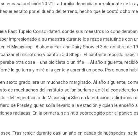
 su escasa ambición.20 21 La familia dependía normalmente de la ay
heque escrito por el dueño del terreno, hecho que le costó ocho mese
ela East Tupelo Consolidated, donde sus maestros lo consideraban u
ber impresionado a su maestra durante los rezos matutinos con una 
 en el Mississippi-Alabama Fair and Dairy Show el 3 de octubre de 1
alcanzar el micrófono y cantó «Old Shep». El cantante recordó haber
aba otra cosa —una bicicleta o un rifle—. Al año siguiente, recibió
 «Tomé la guitarra y miré a la gente y aprendí un poco. Pero nunca hub
 en sexto grado, era un muchacho marginado. Al año siguiente, comenz
sto de muchachos del instituto solían burlarse de él al considerarlo u
or del espectáculo de Mississippi Slim en la estación radiofónica
ro de Presley, quien solía llevarlo a la estación y quien le enseñó 
ones radiadas. En la primera, se sintió sobrecogido por el pánico es
see. Tras residir durante casi un año en casas de huéspedes, se le