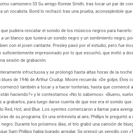
omo camionero.53 Su amigo Ronnie Smith, tras tocar un par de concier
aba un vocalista. Bond lo rechazó tras una prueba, aconsejándole q
ien que pudiera rescatar el sonido de los músicos negros para hacerl
a un blanco que tuviera un sonido negro y un sentimiento negro, podr
n con el joven cantante. Presley pasó por el estudio, pero fue incapa
lo suficientemente impresionado por lo que escuchó, que invitó a dos
 una sesión de grabación.
ue enteramente infructuosa y se prolongó hasta altas horas de la noc
 un blues de 1946 de Arthur Crudup. Moore recuerda: «De golpe, Elvis
 comenzó también a tocar y a hacer tonterías, hasta que comencé a 
 están haciendo?» y le contestamos «No lo sabemos». «Bueno, vuelvan a
a grabarlos, para luego darse cuenta de que ese era el sonido que 
lo Red, Hot, and Blue. Los oyentes comenzaron a llamar para averiguar 
as de su programa. En una entrevista al aire, Phillips le preguntó a 
negro. Durante los próximos días, el trío grabó una canción de blue
 que Sam Phillips había logrado arreglar. Se prensó un sencillo con 