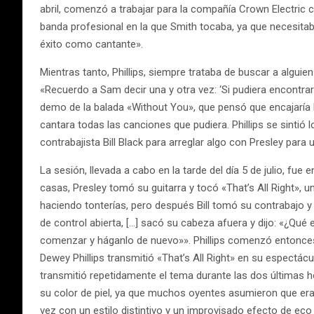
abril, comenzó a trabajar para la compañía Crown Electric c
banda profesional en la que Smith tocaba, ya que necesit
éxito como cantante».
Mientras tanto, Phillips, siempre trataba de buscar a algu
«Recuerdo a Sam decir una y otra vez: ‘Si pudiera encontrar 
demo de la balada «Without You», que pensó que encajaría bie
cantara todas las canciones que pudiera. Phillips se sintió 
contrabajista Bill Black para arreglar algo con Presley para
La sesión, llevada a cabo en la tarde del día 5 de julio, f
casas, Presley tomó su guitarra y tocó «That’s All Right»,
haciendo tonterías, pero después Bill tomó su contrabajo y
de control abierta, […] sacó su cabeza afuera y dijo: «¿Qué
comenzar y háganlo de nuevo»». Phillips comenzó entonces 
Dewey Phillips transmitió «That’s All Right» en su espectácu
transmitió repetidamente el tema durante las dos últimas hor
su color de piel, ya que muchos oyentes asumieron que era 
vez con un estilo distintivo y un improvisado efecto de eco