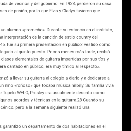
uda de vecinos y del gobierno. En 1938, perdieron su casa
s de prisión, por lo que Elvis y Gladys tuvieron que
n alumno «promedio». Durante su estancia en el instituto,
interpretación de la canción de estilo country del
945, fue su primera presentación en público: vestido como
 llegado al quinto puesto. Pocos meses más tarde, recibió
 clases elementales de guitarra impartidas por sus tíos y
iera cantado en público, era muy tímido al respecto».
ó a llevar su guitarra al colegio a diario y a dedicarse a
n niño «roñoso» que tocaba música hillbilly. Su familia vivía
 de Tupelo WELO, Presley era usualmente descrito como
algunos acordes y técnicas en la guitarra.28 Cuando su
cénico, pero a la semana siguiente realizó una
s garantizó un departamento de dos habitaciones en el