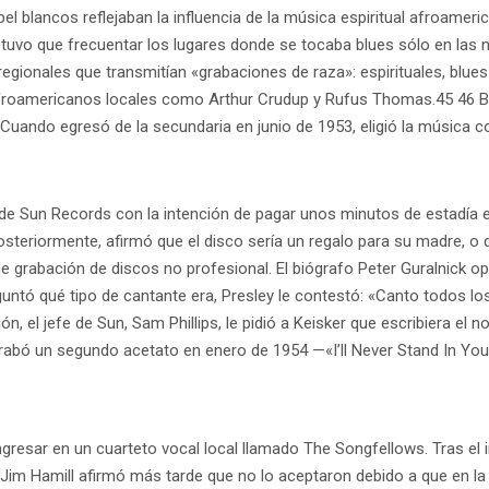
 blancos reflejaban la influencia de la música espiritual afroameri
tuvo que frecuentar los lugares donde se tocaba blues sólo en las
egionales que transmitían «grabaciones de raza»: espirituales, blue
roamericanos locales como Arthur Crudup y Rufus Thomas.45 46 B.B
 Cuando egresó de la secundaria en junio de 1953, eligió la música 
 de Sun Records con la intención de pagar unos minutos de estadía e
teriormente, afirmó que el disco sería un regalo para su madre, o
e grabación de discos no profesional. El biógrafo Peter Guralnick op
guntó qué tipo de cantante era, Presley le contestó: «Canto todos l
, el jefe de Sun, Sam Phillips, le pidió a Keisker que escribiera el 
grabó un segundo acetato en enero de 1954 —«I’ll Never Stand In Yo
esar en un cuarteto vocal local llamado The Songfellows. Tras el inc
o Jim Hamill afirmó más tarde que no lo aceptaron debido a que en 