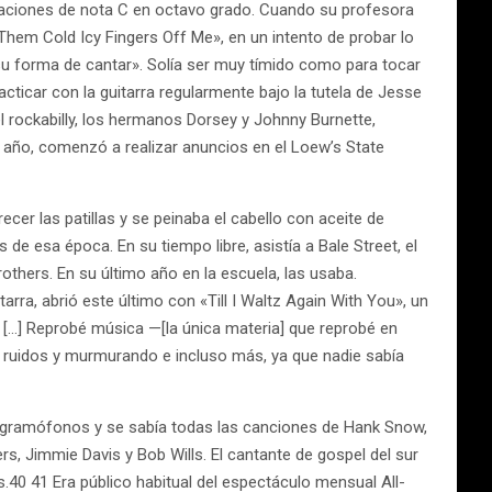
caciones de nota C en octavo grado. Cuando su profesora
p Them Cold Icy Fingers Off Me», en un intento de probar lo
 su forma de cantar». Solía ser muy tímido como para tocar
car con la guitarra regularmente bajo la tutela de Jesse
l rockabilly, los hermanos Dorsey y Johnny Burnette,
 año, comenzó a realizar anuncios en el Loew’s State
cer las patillas y se peinaba el cabello con aceite de
de esa época. En su tiempo libre, asistía a Bale Street, el
thers. En su último año en la escuela, las usaba.
rra, abrió este último con «Till I Waltz Again With You», un
. […] Reprobé música —[la única materia] que reprobé en
o ruidos y murmurando e incluso más, ya que nadie sabía
on gramófonos y se sabía todas las canciones de Hank Snow,
 Jimmie Davis y Bob Wills. El cantante de gospel del sur
s.40 41 Era público habitual del espectáculo mensual All-