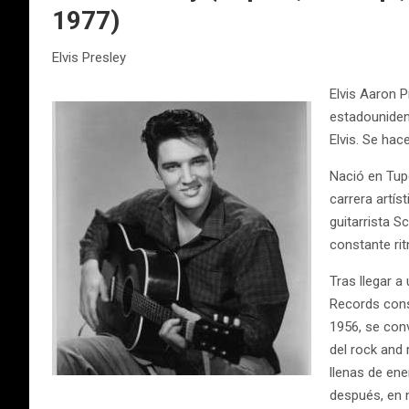
1977)
Elvis Presley
Elvis Aaron 
estadouniden
Elvis. Se hac
Nació en Tup
carrera artí
guitarrista S
constante ri
Tras llegar 
Records consi
1956, se conv
del rock and 
llenas de en
después, en 