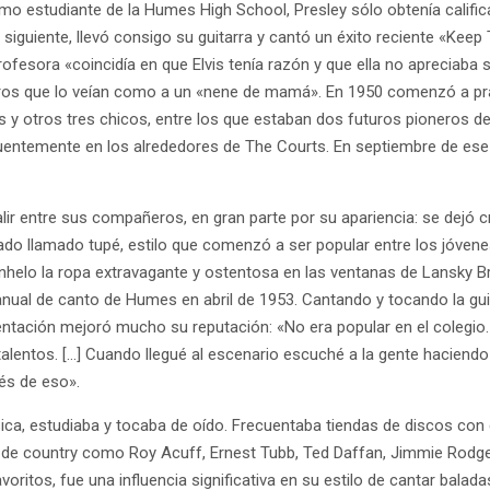
 estudiante de la Humes High School, Presley sólo obtenía califi
ía siguiente, llevó consigo su guitarra y cantó un éxito reciente «Kee
ofesora «coincidía en que Elvis tenía razón y que ella no apreciaba
 que lo veían como a un «nene de mamá». En 1950 comenzó a practi
 y otros tres chicos, entre los que estaban dos futuros pioneros de
uentemente en los alrededores de The Courts. En septiembre de ese
r entre sus compañeros, en gran parte por su apariencia: se dejó cre
ado llamado tupé, estilo que comenzó a ser popular entre los jóvenes 
elo la ropa extravagante y ostentosa en las ventanas de Lansky Bro
nual de canto de Humes en abril de 1953. Cantando y tocando la guita
sentación mejoró mucho su reputación: «No era popular en el colegio
talentos. […] Cuando llegué al escenario escuché a la gente haciend
ués de eso».
sica, estudiaba y tocaba de oído. Frecuentaba tiendas de discos c
e country como Roy Acuff, Ernest Tubb, Ted Daffan, Jimmie Rodgers,
ritos, fue una influencia significativa en su estilo de cantar balada