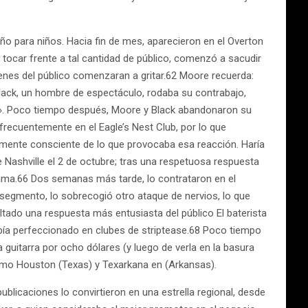
año para niños. Hacia fin de mes, aparecieron en el Overton
tocar frente a tal cantidad de público, comenzó a sacudir
nes del público comenzaran a gritar.62 Moore recuerda:
lack, un hombre de espectáculo, rodaba su contrabajo,
í]». Poco tiempo después, Moore y Black abandonaron su
frecuentemente en el Eagle’s Nest Club, por lo que
lmente consciente de lo que provocaba esa reacción. Haría
e Nashville el 2 de octubre; tras una respetuosa respuesta
rama.66 Dos semanas más tarde, lo contrataron en el
r segmento, lo sobrecogió otro ataque de nervios, lo que
ado una respuesta más entusiasta del público El baterista
ía perfeccionado en clubes de striptease.68 Poco tiempo
 guitarra por ocho dólares (y luego de verla en la basura
mo Houston (Texas) y Texarkana en (Arkansas).
ublicaciones lo convirtieron en una estrella regional, desde