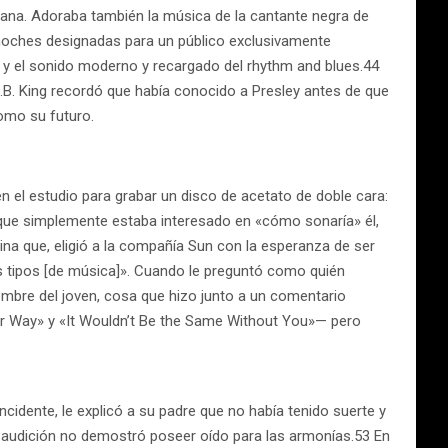
cana. Adoraba también la música de la cantante negra de
 noches designadas para un público exclusivamente
s y el sonido moderno y recargado del rhythm and blues.44
. King recordó que había conocido a Presley antes de que
como su futuro.
n el estudio para grabar un disco de acetato de doble cara:
 que simplemente estaba interesado en «cómo sonaría» él,
ina que, eligió a la compañía Sun con la esperanza de ser
os tipos [de música]». Cuando le preguntó como quién
nombre del joven, cosa que hizo junto a un comentario
ur Way» y «It Wouldn’t Be the Same Without You»— pero
idente, le explicó a su padre que no había tenido suerte y
la audición no demostró poseer oído para las armonías.53 En