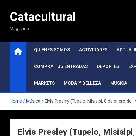
Saltar
al
Catacultural
contenido
Magazine
QUIÉNES SOMOS
ACTIVIDADES
ACTUALI
COMPRA TUS ENTRADAS
DEPORTES
EX
MARKETS
MODA Y BELLEZA
MÚSICA
Home
Música
Elvis Presley (Tupelo, Misisipi, 8 de enero d
Elvis Presley (Tupelo, Misisip