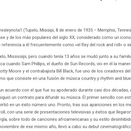
Presleynota1 (Tupelo, Misisipi, 8 de enero de 1935 – Memphis, Tenne
se y de los más populares del siglo XX, considerado como un icono 
e referencia a él frecuentemente como «el Rey del rock and roll» o s
elo, Mississipi, pero cuando tenía 13 años se mudó junto a su fam
stica cuando Sam Phillips, el dueño de Sun Records, vio en él la ma
cotty Moore y el contrabajista Bill Black, fue uno de los creadores de
tmo que consiste en una fusión de música country y rhythm and blue
a un acuerdo con el que fue su apoderado durante casi dos décadas,
guió un contrato para difundir su música. El primer sencillo con es
irtió en un éxito número uno. Pronto, tras sus apariciones en los med
roll, con una serie de presentaciones televisivas y éxitos que llegaro
ergía, sobre todo de canciones afroamericanas y su estilo desinhibi
noviembre de ese mismo año, llevó a cabo su debut cinematográfico 