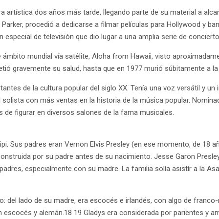
era artística dos años más tarde, llegando parte de su material a a
 Parker, procedió a dedicarse a filmar películas para Hollywood y ba
un especial de televisión que dio lugar a una amplia serie de concier
e ámbito mundial vía satélite, Aloha from Hawaii, visto aproximadam
ó gravemente su salud, hasta que en 1977 murió súbitamente a la
tes de la cultura popular del siglo XX. Tenía una voz versátil y un i
del solista con más ventas en la historia de la música popular. Nomi
ás de figurar en diversos salones de la fama musicales.
ssipi. Sus padres eran Vernon Elvis Presley (en ese momento, de 18 a
construida por su padre antes de su nacimiento. Jesse Garon Presl
 padres, especialmente con su madre. La familia solía asistír a la As
: del lado de su madre, era escocés e irlandés, con algo de franco
en escocés y alemán.18 19 Gladys era considerada por parientes y 