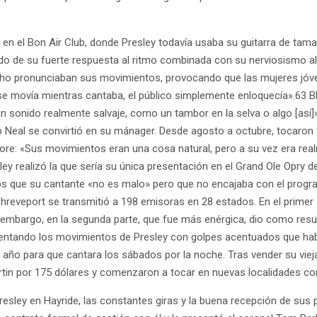
54 en el Bon Air Club, donde Presley todavía usaba su guitarra de tam
o de su fuerte respuesta al ritmo combinada con su nerviosismo al 
cho pronunciaban sus movimientos, provocando que las mujeres jóve
 se movía mientras cantaba, el público simplemente enloquecía».63 B
n sonido realmente salvaje, como un tambor en la selva o algo [as
b Neal se convirtió en su mánager. Desde agosto a octubre, tocaron 
re: «Sus movimientos eran una cosa natural, pero a su vez era rea
ley realizó la que sería su única presentación en el Grand Ole Opry d
ips que su cantante «no es malo» pero que no encajaba con el prog
 Shreveport se transmitió a 198 emisoras en 28 estados. En el prime
mbargo, en la segunda parte, que fue más enérgica, dio como result
mentando los movimientos de Presley con golpes acentuados que hab
año para que cantara los sábados por la noche. Tras vender su vieja
in por 175 dólares y comenzaron a tocar en nuevas localidades co
esley en Hayride, las constantes giras y la buena recepción de sus p