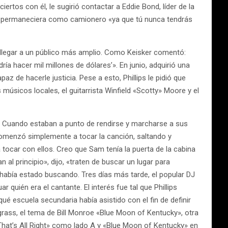
tos con él, le sugirió contactar a Eddie Bond, líder de la
ue permaneciera como camionero «ya que tú nunca tendrás
o llegar a un público más amplio. Como Keisker comentó:
ía hacer mil millones de dólares’». En junio, adquirió una
z de hacerle justicia. Pese a esto, Phillips le pidió que
 músicos locales, el guitarrista Winfield «Scotty» Moore y el
he. Cuando estaban a punto de rendirse y marcharse a sus
 comenzó simplemente a tocar la canción, saltando y
tocar con ellos. Creo que Sam tenía la puerta de la cabina
l principio», dijo, «traten de buscar un lugar para
había estado buscando. Tres días más tarde, el popular DJ
quién era el cantante. El interés fue tal que Phillips
qué escuela secundaria había asistido con el fin de definir
grass, el tema de Bill Monroe «Blue Moon of Kentucky», otra
«That’s All Right» como lado A y «Blue Moon of Kentucky» en