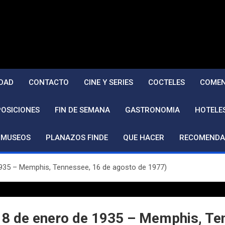
DAD
CONTACTO
CINE Y SERIES
COCTELES
COMEN
POSICIONES
FIN DE SEMANA
GASTRONOMIA
HOTELE
MUSEOS
PLANAZOS FINDE
QUE HACER
RECOMENDA
e 1935 – Memphis, Tennessee, 16 de agosto de 1977)
i, 8 de enero de 1935 – Memphis, T