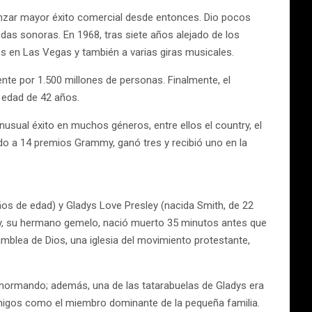
lcanzar mayor éxito comercial desde entonces. Dio pocos
ndas sonoras. En 1968, tras siete años alejado de los
tos en Las Vegas y también a varias giras musicales.
ente por 1.500 millones de personas. Finalmente, el
 edad de 42 años.
nusual éxito en muchos géneros, entre ellos el country, el
nado a 14 premios Grammy, ganó tres y recibió uno en la
ños de edad) y Gladys Love Presley (nacida Smith, de 22
ey, su hermano gemelo, nació muerto 35 minutos antes que
amblea de Dios, una iglesia del movimiento protestante,
-normando; además, una de las tatarabuelas de Gladys era
amigos como el miembro dominante de la pequeña familia.