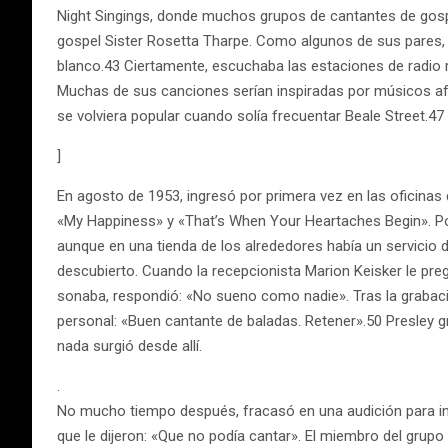
Night Singings, donde muchos grupos de cantantes de gospel
gospel Sister Rosetta Tharpe. Como algunos de sus pares, 
blanco.43 Ciertamente, escuchaba las estaciones de radio r
Muchas de sus canciones serían inspiradas por músicos af
se volviera popular cuando solía frecuentar Beale Street.47
]
En agosto de 1953, ingresó por primera vez en las oficinas
«My Happiness» y «That’s When Your Heartaches Begin». Pos
aunque en una tienda de los alrededores había un servicio d
descubierto. Cuando la recepcionista Marion Keisker le pre
sonaba, respondió: «No sueno como nadie». Tras la grabación
personal: «Buen cantante de baladas. Retener».50 Presley 
nada surgió desde allí.
.
No mucho tiempo después, fracasó en una audición para ingr
que le dijeron: «Que no podía cantar». El miembro del grup