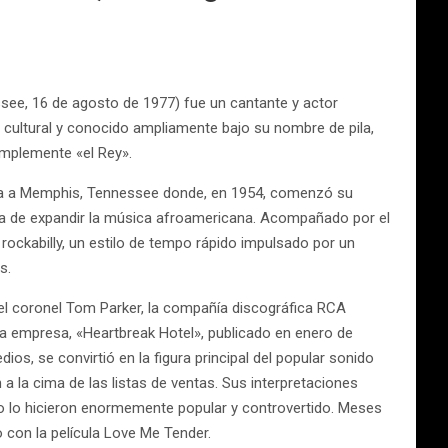
ssee, 16 de agosto de 1977) fue un cantante y actor
cultural y conocido ampliamente bajo su nombre de pila,
implemente «el Rey».
ilia a Memphis, Tennessee donde, en 1954, comenzó su
nera de expandir la música afroamericana. Acompañado por el
l rockabilly, un estilo de tempo rápido impulsado por un
s.
 el coronel Tom Parker, la compañía discográfica RCA
ta empresa, «Heartbreak Hotel», publicado en enero de
ios, se convirtió en la figura principal del popular sonido
n a la cima de las listas de ventas. Sus interpretaciones
do lo hicieron enormemente popular y controvertido. Meses
con la película Love Me Tender.