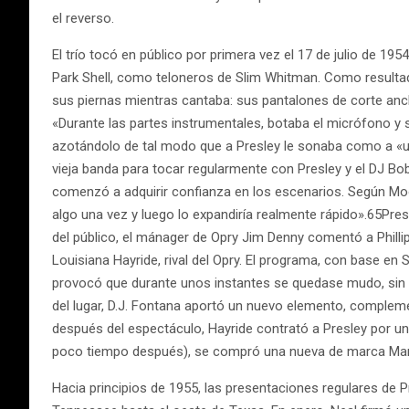
el reverso.
El trío tocó en público por primera vez el 17 de julio de 19
Park Shell, como teloneros de Slim Whitman. Como resultad
sus piernas mientras cantaba: sus pantalones de corte an
«Durante las partes instrumentales, botaba el micrófono y
azotándolo de tal modo que a Presley le sonaba como a «u
vieja banda para tocar regularmente con Presley y el DJ Bo
comenzó a adquirir confianza en los escenarios. Según Moo
algo una vez y luego lo expandiría realmente rápido».65Pres
del público, el mánager de Opry Jim Denny comentó a Phill
Louisiana Hayride, rival del Opry. El programa, con base en
provocó que durante unos instantes se quedase mudo, sin e
del lugar, D.J. Fontana aportó un nuevo elemento, comple
después del espectáculo, Hayride contrató a Presley por un 
poco tiempo después), se compró una nueva de marca Mart
Hacia principios de 1955, las presentaciones regulares de Pr