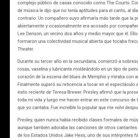
complejo público de casas conocido como The Courts. Como
de música le dijo que no tenía aptitudes para el canto, al d
contrario. Un compañero suyo afirmaría más tarde que la pr
abiertamente y ocasionalmente era acosado por compañeros
Lee Denson, un vecino dos años y medio mayor que él. Ellos
formaron una colectividad musical abierta que tocaba frec
Theater.
Durante su tercer año en la secundaria, comenzó a sobresali
rosas, vaselina y lubricante moldeándolo en un tipo de pein
corazón de la escena del blues de Memphis y miraba con anh
Finalmente superó su reticencia a tocar en el espectáculo a
éxito reciente de Teresa Brewer. Presley afirmó que la pre
toda mi vida y luego me hacen entrar en este concurso de 
que yo cantaba. Fue increíble lo popular que me volví desp
Presley, quien nunca había recibido clases formales de mú
aunque también adoraba las canciones de otros cantantes d
de los Estados Unidos Jake Hess, uno de sus intérpretes favo