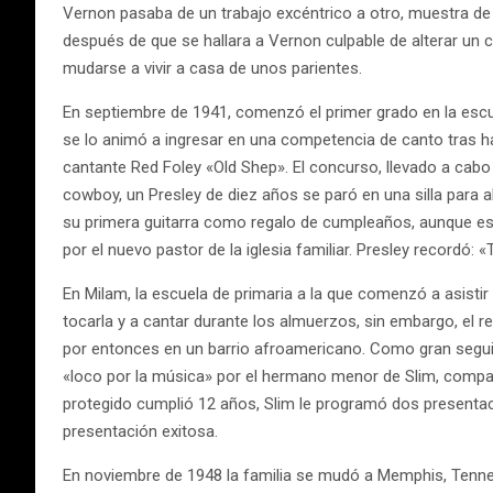
Vernon pasaba de un trabajo excéntrico a otro, muestra de
después de que se hallara a Vernon culpable de alterar un c
mudarse a vivir a casa de unos parientes.
En septiembre de 1941, comenzó el primer grado en la escu
se lo animó a ingresar en una competencia de canto tras ha
cantante Red Foley «Old Shep». El concurso, llevado a cabo
cowboy, un Presley de diez años se paró en una silla para 
su primera guitarra como regalo de cumpleaños, aunque esper
por el nuevo pastor de la iglesia familiar. Presley recordó:
En Milam, la escuela de primaria a la que comenzó a asistir
tocarla y a cantar durante los almuerzos, sin embargo, el re
por entonces en un barrio afroamericano. Como gran seguid
«loco por la música» por el hermano menor de Slim, compañe
protegido cumplió 12 años, Slim le programó dos presentaci
presentación exitosa.
En noviembre de 1948 la familia se mudó a Memphis, Tennes