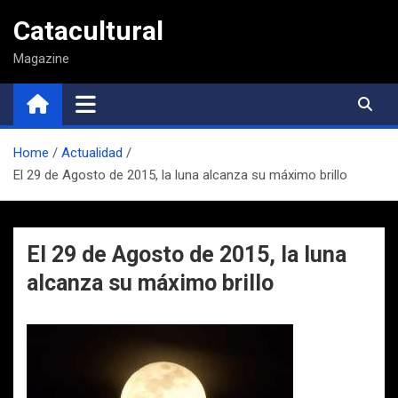
Saltar
Catacultural
al
contenido
Magazine
Home
Actualidad
El 29 de Agosto de 2015, la luna alcanza su máximo brillo
El 29 de Agosto de 2015, la luna
alcanza su máximo brillo