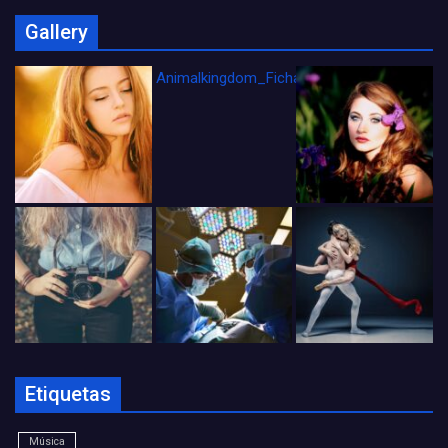
Gallery
Animalkingdom_FichaCine
Etiquetas
Música