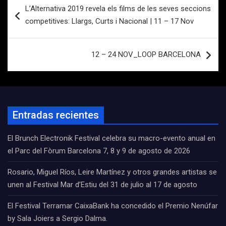
L’Alternativa 2019 revela els films de les seves seccions
de
competitives: Llargs, Curts i Nacional | 11 – 17 Nov
entradas
12 – 24 NOV_LOOP BARCELONA
Entradas recientes
El Brunch Electronik Festival celebra su macro-evento anual en
el Parc del Fòrum Barcelona 7, 8 y 9 de agosto de 2026
Rosario, Miguel Ríos, Leire Martínez y otros grandes artistas se
unen al Festival Mar d’Estiu del 31 de julio al 17 de agosto
El Festival Terramar CaixaBank ha concedido el Premio Nenúfar
by Sala Joiers a Sergio Dalma.