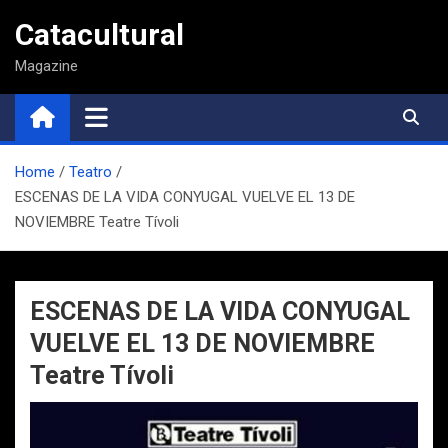
Saltar
Catacultural
al
contenido
Magazine
Home
Teatro
ESCENAS DE LA VIDA CONYUGAL VUELVE EL 13 DE
NOVIEMBRE Teatre Tívoli
ESCENAS DE LA VIDA CONYUGAL
VUELVE EL 13 DE NOVIEMBRE
Teatre Tívoli